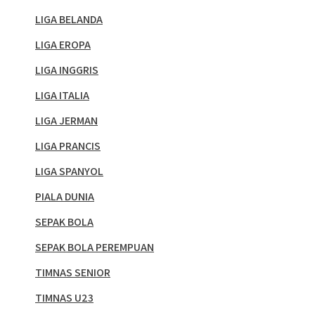
LIGA BELANDA
LIGA EROPA
LIGA INGGRIS
LIGA ITALIA
LIGA JERMAN
LIGA PRANCIS
LIGA SPANYOL
PIALA DUNIA
SEPAK BOLA
SEPAK BOLA PEREMPUAN
TIMNAS SENIOR
TIMNAS U23