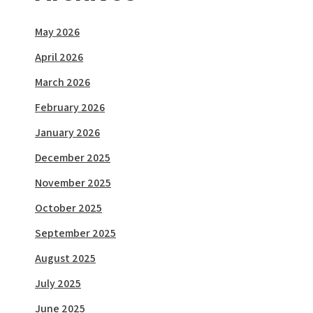
May 2026
April 2026
March 2026
February 2026
January 2026
December 2025
November 2025
October 2025
September 2025
August 2025
July 2025
June 2025