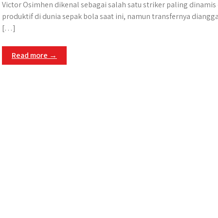
Victor Osimhen dikenal sebagai salah satu striker paling dinamis
produktif di dunia sepak bola saat ini, namun transfernya diangg
[…]
Read more →