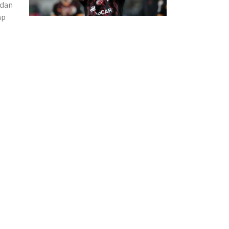
 dan
ap