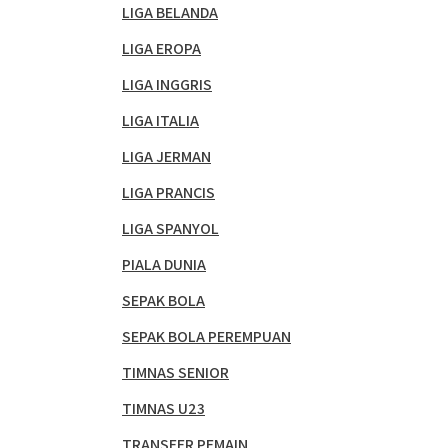
LIGA BELANDA
LIGA EROPA
LIGA INGGRIS
LIGA ITALIA
LIGA JERMAN
LIGA PRANCIS
LIGA SPANYOL
PIALA DUNIA
SEPAK BOLA
SEPAK BOLA PEREMPUAN
TIMNAS SENIOR
TIMNAS U23
TRANSFER PEMAIN