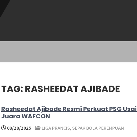
TAG:
RASHEEDAT AJIBADE
Rasheedat Ajibade Resmi Perkuat PSG Usai
Juara WAFCON
08/28/2025
LIGA PRANCIS
,
SEPAK BOLA PEREMPUAN