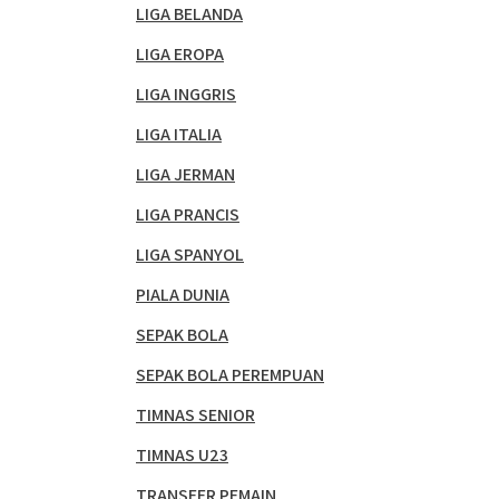
LIGA BELANDA
LIGA EROPA
LIGA INGGRIS
LIGA ITALIA
LIGA JERMAN
LIGA PRANCIS
LIGA SPANYOL
PIALA DUNIA
SEPAK BOLA
SEPAK BOLA PEREMPUAN
TIMNAS SENIOR
TIMNAS U23
TRANSFER PEMAIN