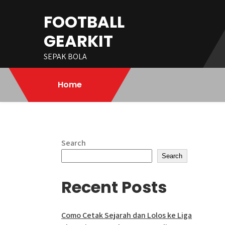
Skip
FOOTBALL
to
content
GEARKIT
SEPAK BOLA
Home
Search
Search
Recent Posts
Como Cetak Sejarah dan Lolos ke Liga