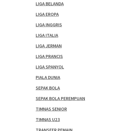
LIGA BELANDA
LIGA EROPA
LIGA INGGRIS
LIGA ITALIA
LIGA JERMAN
LIGA PRANCIS
LIGA SPANYOL
PIALA DUNIA
SEPAK BOLA
SEPAK BOLA PEREMPUAN
TIMNAS SENIOR
TIMNAS U23
TRANSFER PEMAIN