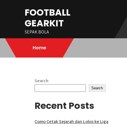
Skip
FOOTBALL
to
content
GEARKIT
SEPAK BOLA
Home
Search
Search
Recent Posts
Como Cetak Sejarah dan Lolos ke Liga