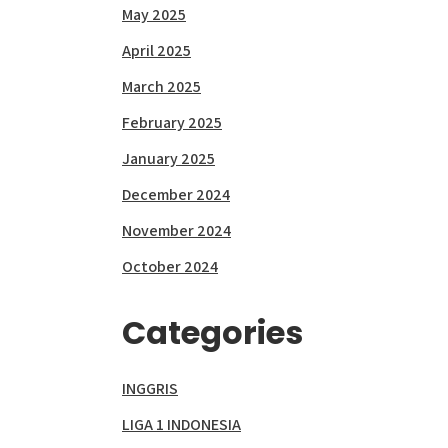
May 2025
April 2025
March 2025
February 2025
January 2025
December 2024
November 2024
October 2024
Categories
INGGRIS
LIGA 1 INDONESIA