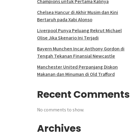
Champions untuk Pertama Kalinya
Chelsea Hancur di Akhir Musim dan Kini
Bertaruh pada Xabi Alonso
Liverpool Punya Peluang Rekrut Michael
Olise Jika Skenario Ini Terjadi
Bayern Munchen Incar Anthony Gordon di
Tengah Tekanan Finansial Newcastle
Manchester United Perpanjang Diskon
Makanan dan Minuman di Old Trafford
Recent Comments
No comments to show.
Archives