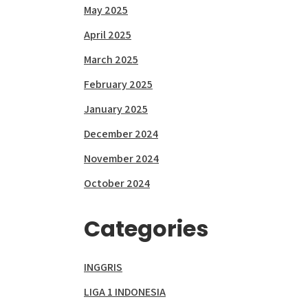
May 2025
April 2025
March 2025
February 2025
January 2025
December 2024
November 2024
October 2024
Categories
INGGRIS
LIGA 1 INDONESIA