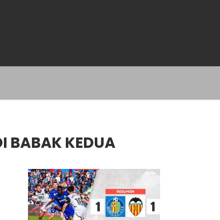
I BABAK KEDUA