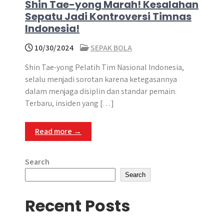
Shin Tae-yong Marah! Kesalahan
Sepatu Jadi Kontroversi Timnas
Indonesia!
10/30/2024
SEPAK BOLA
Shin Tae-yong Pelatih Tim Nasional Indonesia,
selalu menjadi sorotan karena ketegasannya
dalam menjaga disiplin dan standar pemain.
Terbaru, insiden yang […]
Read more →
Search
Search
Recent Posts