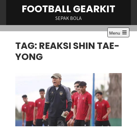
Skip
FOOTBALL GEARKIT
to
content
SEPAK BOLA
Menu
Open
TAG:
REAKSI SHIN TAE-
the
main
menu
YONG