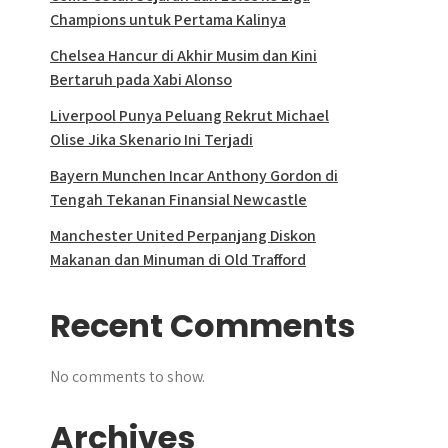
Champions untuk Pertama Kalinya
Chelsea Hancur di Akhir Musim dan Kini
Bertaruh pada Xabi Alonso
Liverpool Punya Peluang Rekrut Michael
Olise Jika Skenario Ini Terjadi
Bayern Munchen Incar Anthony Gordon di
Tengah Tekanan Finansial Newcastle
Manchester United Perpanjang Diskon
Makanan dan Minuman di Old Trafford
Recent Comments
No comments to show.
Archives