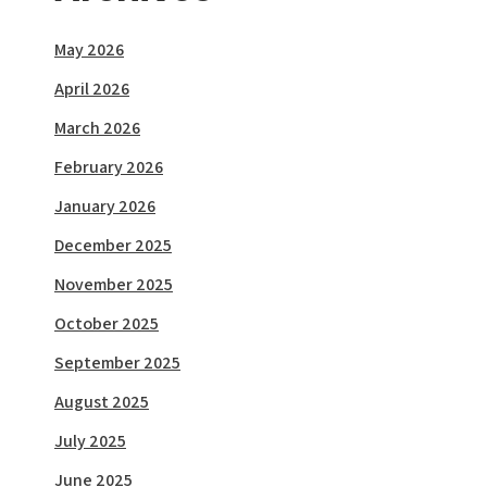
May 2026
April 2026
March 2026
February 2026
January 2026
December 2025
November 2025
October 2025
September 2025
August 2025
July 2025
June 2025