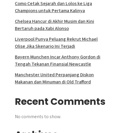
Como Cetak Sejarah dan Lolos ke Liga
Champions untuk Pertama Kalinya
Chelsea Hancur di Akhir Musim dan Kini
Bertaruh pada Xabi Alonso
Liverpool Punya Peluang Rekrut Michael
Olise Jika Skenario Ini Terjadi
Bayern Munchen Incar Anthony Gordon di
Tengah Tekanan Finansial Newcastle
Manchester United Perpanjang Diskon
Makanan dan Minuman di Old Trafford
Recent Comments
No comments to show.