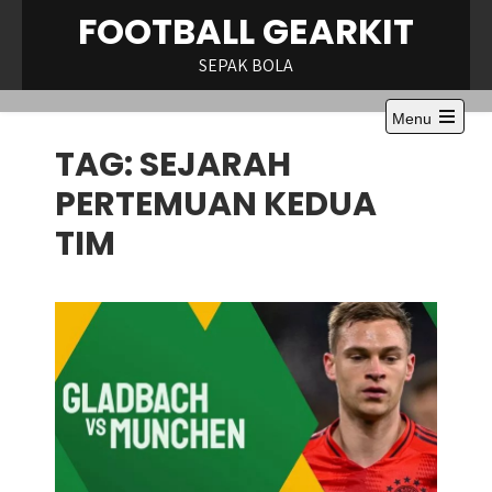
Skip
FOOTBALL GEARKIT
to
content
SEPAK BOLA
Menu
Open
TAG:
SEJARAH
the
main
menu
PERTEMUAN KEDUA
TIM