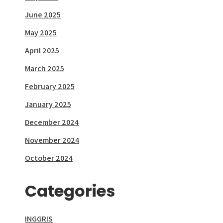
June 2025
May 2025
April 2025
March 2025
February 2025
January 2025
December 2024
November 2024
October 2024
Categories
INGGRIS