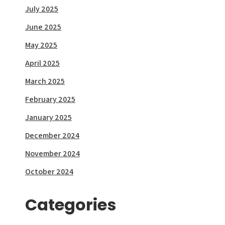
July 2025
June 2025
May 2025
April 2025
March 2025
February 2025
January 2025
December 2024
November 2024
October 2024
Categories