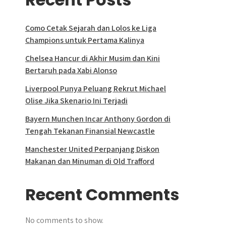
Como Cetak Sejarah dan Lolos ke Liga
Champions untuk Pertama Kalinya
Chelsea Hancur di Akhir Musim dan Kini
Bertaruh pada Xabi Alonso
Liverpool Punya Peluang Rekrut Michael
Olise Jika Skenario Ini Terjadi
Bayern Munchen Incar Anthony Gordon di
Tengah Tekanan Finansial Newcastle
Manchester United Perpanjang Diskon
Makanan dan Minuman di Old Trafford
Recent Comments
No comments to show.