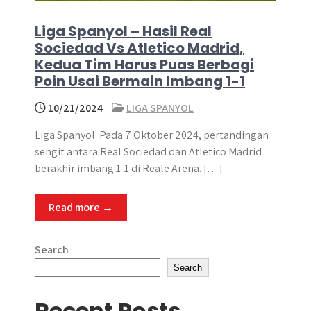
Liga Spanyol – Hasil Real
Sociedad Vs Atletico Madrid,
Kedua Tim Harus Puas Berbagi
Poin Usai Bermain Imbang 1-1
10/21/2024
LIGA SPANYOL
Liga Spanyol Pada 7 Oktober 2024, pertandingan
sengit antara Real Sociedad dan Atletico Madrid
berakhir imbang 1-1 di Reale Arena. […]
Read more →
Search
Search
Recent Posts