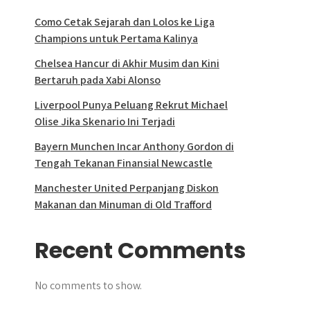
Como Cetak Sejarah dan Lolos ke Liga
Champions untuk Pertama Kalinya
Chelsea Hancur di Akhir Musim dan Kini
Bertaruh pada Xabi Alonso
Liverpool Punya Peluang Rekrut Michael
Olise Jika Skenario Ini Terjadi
Bayern Munchen Incar Anthony Gordon di
Tengah Tekanan Finansial Newcastle
Manchester United Perpanjang Diskon
Makanan dan Minuman di Old Trafford
Recent Comments
No comments to show.