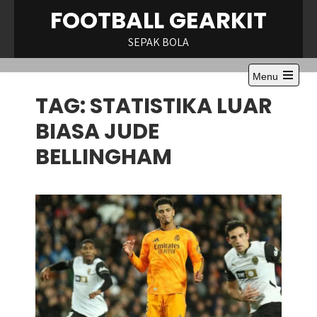
Skip
FOOTBALL GEARKIT
to
content
SEPAK BOLA
Menu
Open
TAG:
STATISTIKA LUAR
the
main
menu
BIASA JUDE
BELLINGHAM