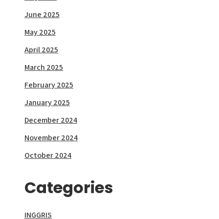
June 2025
May 2025
April 2025
March 2025
February 2025
January 2025
December 2024
November 2024
October 2024
Categories
INGGRIS