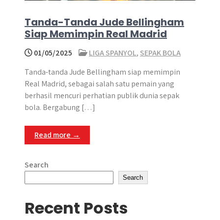
Tanda-Tanda Jude Bellingham
Siap Memimpin Real Madrid
01/05/2025
LIGA SPANYOL
,
SEPAK BOLA
Tanda-tanda Jude Bellingham siap memimpin
Real Madrid, sebagai salah satu pemain yang
berhasil mencuri perhatian publik dunia sepak
bola. Bergabung […]
Read more →
Search
Search
Recent Posts