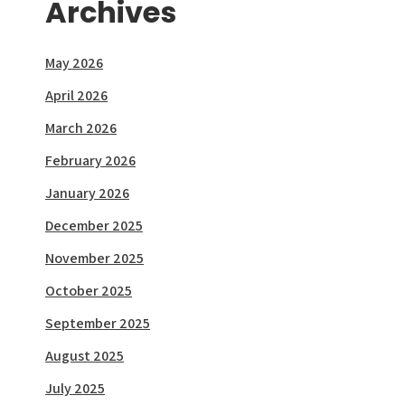
Archives
May 2026
April 2026
March 2026
February 2026
January 2026
December 2025
November 2025
October 2025
September 2025
August 2025
July 2025