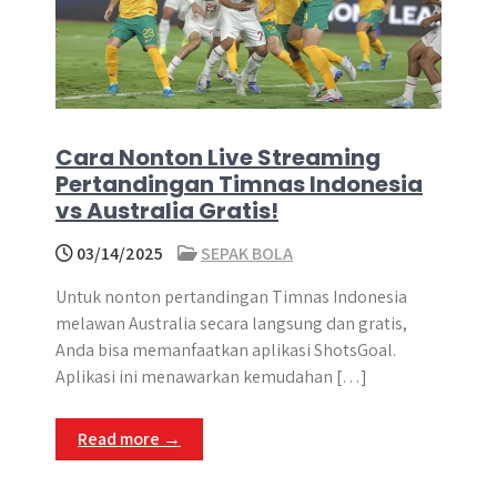
Cara Nonton Live Streaming
Pertandingan Timnas Indonesia
vs Australia Gratis!
03/14/2025
SEPAK BOLA
Untuk nonton pertandingan Timnas Indonesia
melawan Australia secara langsung dan gratis,
Anda bisa memanfaatkan aplikasi ShotsGoal.
Aplikasi ini menawarkan kemudahan […]
Read more →