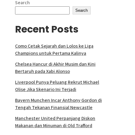
Search
Search
Recent Posts
Como Cetak Sejarah dan Lolos ke Liga
Champions untuk Pertama Kalinya
Chelsea Hancur di Akhir Musim dan Kini
Bertaruh pada Xabi Alonso
Liverpool Punya Peluang Rekrut Michael
Olise Jika Skenario Ini Terjadi
Bayern Munchen Incar Anthony Gordon di
Tengah Tekanan Finansial Newcastle
Manchester United Perpanjang Diskon
Makanan dan Minuman di Old Trafford