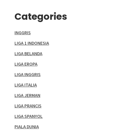
Categories
INGGRIS
LIGA 1 INDONESIA
LIGA BELANDA
LIGA EROPA
LIGA INGGRIS
LIGA ITALIA
LIGA JERMAN
LIGA PRANCIS
LIGA SPANYOL
PIALA DUNIA