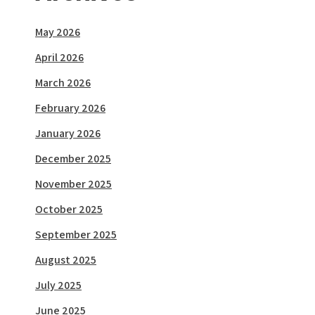
May 2026
April 2026
March 2026
February 2026
January 2026
December 2025
November 2025
October 2025
September 2025
August 2025
July 2025
June 2025