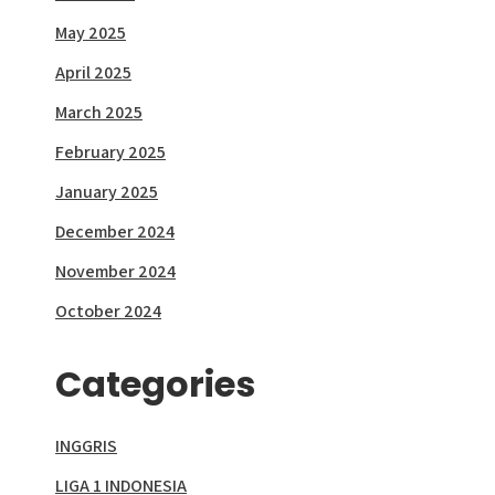
May 2025
April 2025
March 2025
February 2025
January 2025
December 2024
November 2024
October 2024
Categories
INGGRIS
LIGA 1 INDONESIA