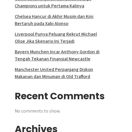
Champions untuk Pertama Kalinya
Chelsea Hancur di Akhir Musim dan Kini
Bertaruh pada Xabi Alonso
Liverpool Punya Peluang Rekrut Michael
Olise Jika Skenario Ini Terjadi
Bayern Munchen Incar Anthony Gordon di
Tengah Tekanan Finansial Newcastle
Manchester United Perpanjang Diskon
Makanan dan Minuman di Old Trafford
Recent Comments
No comments to show.
Archives