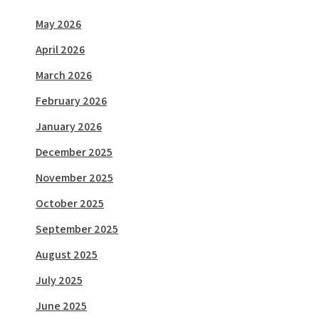
May 2026
April 2026
March 2026
February 2026
January 2026
December 2025
November 2025
October 2025
September 2025
August 2025
July 2025
June 2025