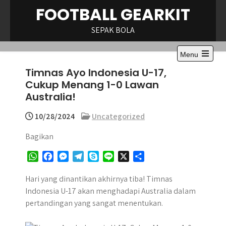
Skip
FOOTBALL GEARKIT
to
content
SEPAK BOLA
Menu
Open
Timnas Ayo Indonesia U-17,
the
main
Cukup Menang 1-0 Lawan
menu
Australia!
10/28/2024
Uncategorized
Bagikan
W
F
M
T
S
L
X
S
h
a
e
e
k
i
h
a
c
s
l
y
n
a
Hari yang dinantikan akhirnya tiba! Timnas
t
e
s
e
p
e
r
Indonesia U-17 akan menghadapi Australia dalam
s
b
e
g
e
e
pertandingan yang sangat menentukan.
A
o
n
r
p
o
g
a