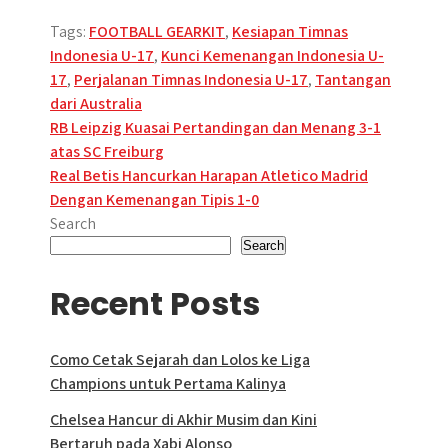
Tags:
FOOTBALL GEARKIT
,
Kesiapan Timnas
Indonesia U-17
,
Kunci Kemenangan Indonesia U-
17
,
Perjalanan Timnas Indonesia U-17
,
Tantangan
dari Australia
Post
RB Leipzig Kuasai Pertandingan dan Menang 3-1
atas SC Freiburg
navigation
Real Betis Hancurkan Harapan Atletico Madrid
Dengan Kemenangan Tipis 1-0
Search
Search
Recent Posts
Como Cetak Sejarah dan Lolos ke Liga
Champions untuk Pertama Kalinya
Chelsea Hancur di Akhir Musim dan Kini
Bertaruh pada Xabi Alonso