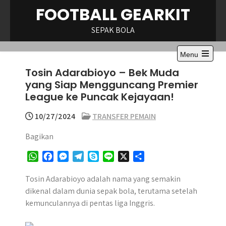
Skip
FOOTBALL GEARKIT
to
content
SEPAK BOLA
Menu
Tosin Adarabioyo – Bek Muda
yang Siap Mengguncang Premier
League ke Puncak Kejayaan!
10/27/2024
TRANSFER PEMAIN
Bagikan
W
F
M
T
S
L
X
S
h
a
e
e
k
i
h
a
c
s
l
y
n
a
Tosin Adarabioyo adalah nama yang semakin
t
e
s
e
p
e
r
dikenal dalam dunia sepak bola, terutama setelah
s
b
e
g
e
e
kemunculannya di pentas liga Inggris.
A
o
n
r
p
o
g
a