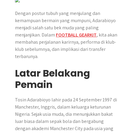
p
k
e
m
r
Dengan postur tubuh yang menjulang dan
kemampuan bermain yang mumpuni, Adarabioyo
menjadi salah satu bek muda yang paling
menjanjikan. Dalam
FOOTBALL GEARKIT
, kita akan
membahas perjalanan karirnya, performa di klub-
klub sebelumnya, dan implikasi dari transfer
terbarunya.
Latar Belakang
Pemain
Tosin Adarabioyo lahir pada 24 September 1997 di
Manchester, Inggris, dalam keluarga keturunan
Nigeria. Sejak usia muda, dia menunjukkan bakat
luar biasa dalam sepak bola dan bergabung
dengan akademi Manchester City pada usia yang