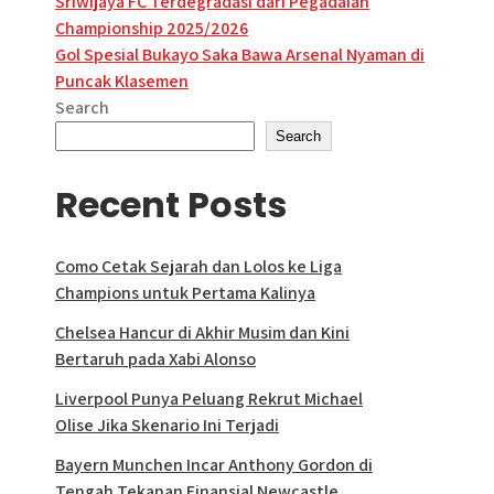
Post
Sriwijaya FC Terdegradasi dari Pegadaian
Championship 2025/2026
navigation
Gol Spesial Bukayo Saka Bawa Arsenal Nyaman di
Puncak Klasemen
Search
Search
Recent Posts
Como Cetak Sejarah dan Lolos ke Liga
Champions untuk Pertama Kalinya
Chelsea Hancur di Akhir Musim dan Kini
Bertaruh pada Xabi Alonso
Liverpool Punya Peluang Rekrut Michael
Olise Jika Skenario Ini Terjadi
Bayern Munchen Incar Anthony Gordon di
Tengah Tekanan Finansial Newcastle