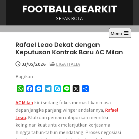
Skip
FOOTBALL GEARKIT
to
content
SEPAK BOLA
Menu
Open
Rafael Leao Dekat dengan
the
main
Keputusan Kontrak Baru AC Milan
menu
03/05/2026
LIGA ITALIA
Bagikan
W
F
M
T
S
L
X
S
h
a
e
e
k
i
h
a
c
s
l
y
n
a
AC Milan
kini sedang fokus memastikan masa
t
e
s
e
p
e
r
depan jangka panjang winger andalannya,
Rafael
s
b
e
g
e
e
Leao
. Klub dan pemain dilaporkan memiliki
A
o
n
r
keinginan kuat untuk melanjutkan kerjasama
p
o
g
a
hingga tahun-tahun mendatang. Proses negosiasi
p
k
e
m