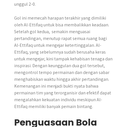
unggul 2-0.
Gol ini memecah harapan terakhir yang dimiliki
oleh Al-Ettifaq untuk bisa membalikkan keadaan.
Setelah gol kedua, semakin menguasai
pertandingan, menutup rapat semua ruang bagi
Al-Ettifaq untuk mengejar ketertinggalan. Al-
Ettifaq, yang sebelumnya sudah berusaha keras
untuk mengejar, kini tampak kehabisan tenaga dan
inspirasi. Dengan keunggulan dua gol tersebut,
mengontrol tempo permainan dan dengan sabar
menghabiskan waktu hingga akhir pertandingan.
Kemenangan ini menjadi bukti nyata bahwa
permainan tim yang terorganisir dan efektif dapat
mengalahkan kekuatan individu meskipun Al-
Ettifaq memiliki banyak pemain bintang.
Penguasaan Bola