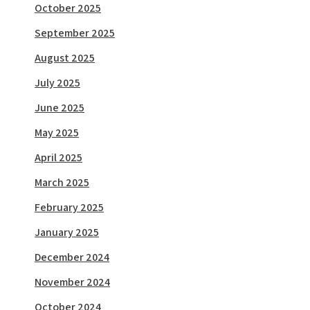
October 2025
September 2025
August 2025
July 2025
June 2025
May 2025
April 2025
March 2025
February 2025
January 2025
December 2024
November 2024
October 2024