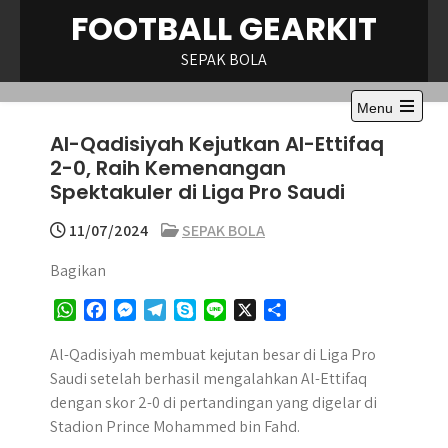
Skip
FOOTBALL GEARKIT
to
content
SEPAK BOLA
Menu
Open
Al-Qadisiyah Kejutkan Al-Ettifaq
the
main
2-0, Raih Kemenangan
menu
Spektakuler di Liga Pro Saudi
11/07/2024
SEPAK BOLA
Bagikan
W
F
M
T
S
L
X
S
h
a
e
e
k
i
h
a
c
s
l
y
n
a
Al-Qadisiyah membuat kejutan besar di Liga Pro
t
e
s
e
p
e
r
Saudi setelah berhasil mengalahkan Al-Ettifaq
s
b
e
g
e
e
dengan skor 2-0 di pertandingan yang digelar di
A
o
n
r
Stadion Prince Mohammed bin Fahd.
p
o
g
a