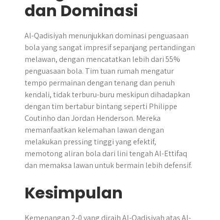
dan Dominasi
Al-Qadisiyah menunjukkan dominasi penguasaan
bola yang sangat impresif sepanjang pertandingan
melawan, dengan mencatatkan lebih dari 55%
penguasaan bola. Tim tuan rumah mengatur
tempo permainan dengan tenang dan penuh
kendali, tidak terburu-buru meskipun dihadapkan
dengan tim bertabur bintang seperti Philippe
Coutinho dan Jordan Henderson. Mereka
memanfaatkan kelemahan lawan dengan
melakukan pressing tinggi yang efektif,
memotong aliran bola dari lini tengah Al-Ettifaq
dan memaksa lawan untuk bermain lebih defensif.
Kesimpulan
Kemenangan 2-0 yang diraih Al-Qadisiyah atas Al-