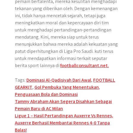
pemain bertalenta, mereka kesulitan menghadapi
tekanan yang diberikan oleh. Dengan kemenangan
ini, tidak hanya mencetak sejarah, tetapi juga
meningkatkan moral dan kepercayaan diri tim
untuk menghadapi pertandingan-pertandingan
mendatang. Kini, mereka siap untuk terus
menunjukkan bahwa mereka adalah kekuatan yang
patut diperhitungkan di Liga Pro Saudi. kuti terus
untuk mendapatkan informasi terkait seputar
berita sport lainnya di
footballconsultant.net.
Tags:
Dominasi Al-Qadisiyah Dari Awal
,
FOOTBALL
GEARKIT
,
Gol Pembuka Yang Menentukan
,
Penguasaan Bola dan Dominasi
Post
Tammy Abraham Akan Segera Disahkan Sebagai
Pemain Baru di AC Milan
navigation
Ligue 1 – Hasil Pertandingan Auxerre Vs Rennes,
Auxerre Berhasil Membantai Rennes 4-0 Tanpa
Balas!