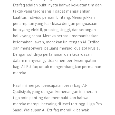
Ettifaq adalah bukti nyata bahwa kekuatan tim dan
taktik yang terorganisir dapat mengalahkan
kualitas individu pemain bintang. Menunjukkan
penampilan yang luar biasa dengan penguasaan
bola yang efektif, pressing tinggi, dan serangan
balik yang cepat. Mereka berhasil memanfaatkan
kelemahan lawan, menekan lini tengah Al-Ettifaq,
dan mengonversi peluang menjadi dua gol krusial.
Dengan solidnya pertahanan dan kecerdasan
dalam menyerang, tidak memberi kesempatan
bagi Al-Ettifaq untuk mengembangkan permainan
mereka.
Hasil ini menjadi pencapaian besar bagi Al-
Qadisiyah, yang dengan kemenangan ini meraih
tiga poin penting dan membuktikan bahwa
mereka mampu bersaing di level tertinggi Liga Pro
Saudi. Walaupun Al-Ettifaq memiliki banyak