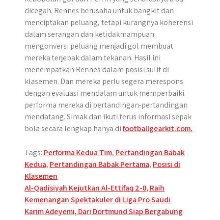
dicegah. Rennes berusaha untuk bangkit dan
menciptakan peluang, tetapi kurangnya koherensi
dalam serangan dan ketidakmampuan
mengonversi peluang menjadi gol membuat
mereka terjebak dalam tekanan. Hasil ini
menempatkan Rennes dalam posisi sulit di
klasemen. Dan mereka perlu segera merespons
dengan evaluasi mendalam untuk memperbaiki
performa mereka di pertandingan-pertandingan
mendatang. Simak dan ikuti terus informasi sepak
bola secara lengkap hanya di
footballgearkit.com.
Tags:
Performa Kedua Tim
,
Pertandingan Babak
Kedua
,
Pertandingan Babak Pertama
,
Posisi di
Klasemen
Post
Al-Qadisiyah Kejutkan Al-Ettifaq 2-0, Raih
Kemenangan Spektakuler di Liga Pro Saudi
navigation
Karim Adeyemi, Dari Dortmund Siap Bergabung