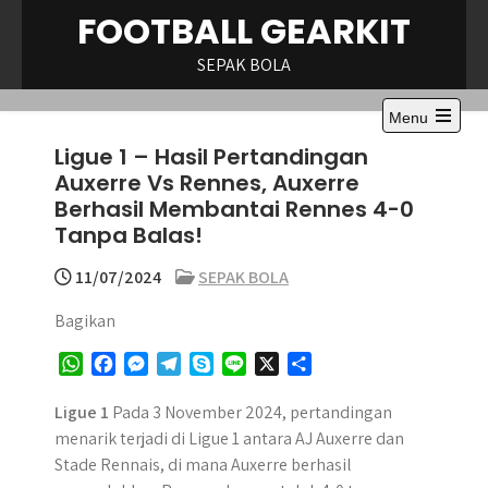
Skip
FOOTBALL GEARKIT
to
content
SEPAK BOLA
Menu
Open
Ligue 1 – Hasil Pertandingan
the
main
Auxerre Vs Rennes, Auxerre
menu
Berhasil Membantai Rennes 4-0
Tanpa Balas!
11/07/2024
SEPAK BOLA
Bagikan
W
F
M
T
S
L
X
S
h
a
e
e
k
i
h
a
c
s
l
y
n
a
Ligue 1
Pada 3 November 2024, pertandingan
t
e
s
e
p
e
r
menarik terjadi di Ligue 1 antara AJ Auxerre dan
s
b
e
g
e
e
Stade Rennais, di mana Auxerre berhasil
A
o
n
r