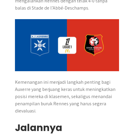
mengalahkan Rennes dengan telak 4-0 tanpa
p
o
g
a
balas di Stade de l’Abbé-Deschamps.​
p
k
e
m
r
Kemenangan ini menjadi langkah penting bagi
Auxerre yang berjuang keras untuk meningkatkan
posisi mereka di klasemen, sekaligus menandai
penampilan buruk Rennes yang harus segera
dievaluasi.
Jalannya