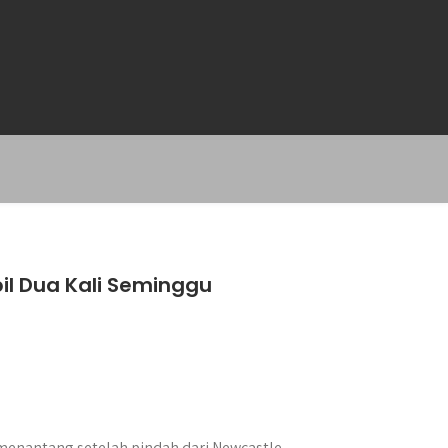
il Dua Kali Seminggu
 menantang setelah pindah dari Newcastle