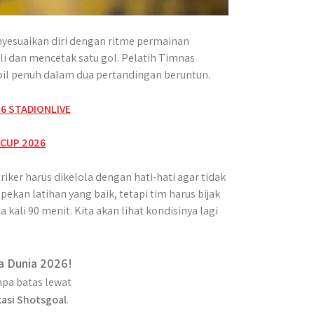
nyesuaikan diri dengan ritme permainan
ali dan mencetak satu gol. Pelatih Timnas
il penuh dalam dua pertandingan beruntun.
riker harus dikelola dengan hati-hati agar tidak
ekan latihan yang baik, tetapi tim harus bijak
ali 90 menit. Kita akan lihat kondisinya lagi
a Dunia 2026!
pa batas lewat
kasi Shotsgoal
.