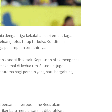
unia dengan tiga kekalahan dari empat laga.
uang lolos tetap terbuka. Kondisi ini
a penampilan terakhirnya.
 kondisi fisik Isak. Keputusan bijak mengenai
ksimal di kedua tim. Situasi ini juga
erutama bagi pemain yang baru bergabung
al bersama Liverpool. The Reds akan
triker baru mereka sangat dibutuhkan.