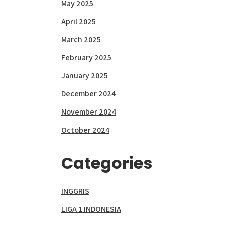
May 2025
April 2025
March 2025
February 2025
January 2025
December 2024
November 2024
October 2024
Categories
INGGRIS
LIGA 1 INDONESIA