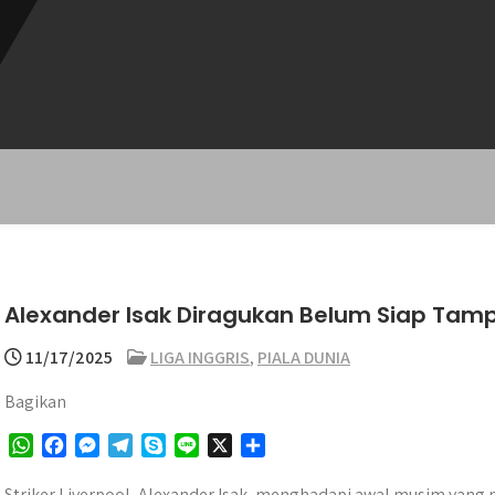
Alexander Isak Diragukan Belum Siap Tamp
11/17/2025
LIGA INGGRIS
,
PIALA DUNIA
Bagikan
W
F
M
T
S
L
X
S
h
a
e
e
k
i
h
a
c
s
l
y
n
a
Striker Liverpool, Alexander Isak, menghadapi awal musim yang