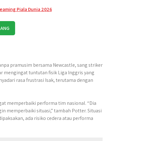
RANG
Tanpa pramusim bersama Newcastle, sang striker
 mengingat tuntutan fisik Liga Inggris yang
yadari rasa frustrasi Isak, terutama dengan
gat memperbaiki performa tim nasional. “Dia
ngin memperbaiki situasi,” tambah Potter. Situasi
ipaksakan, ada risiko cedera atau performa