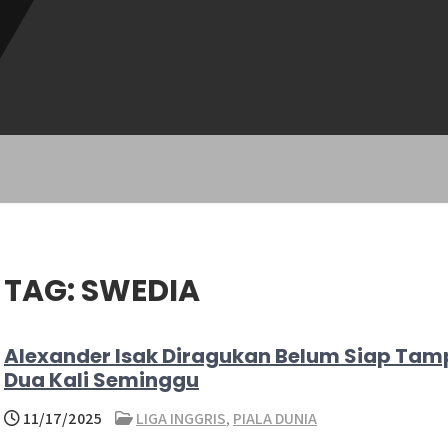
TAG:
SWEDIA
Alexander Isak Diragukan Belum Siap Tamp
Dua Kali Seminggu
11/17/2025
LIGA INGGRIS
,
PIALA DUNIA