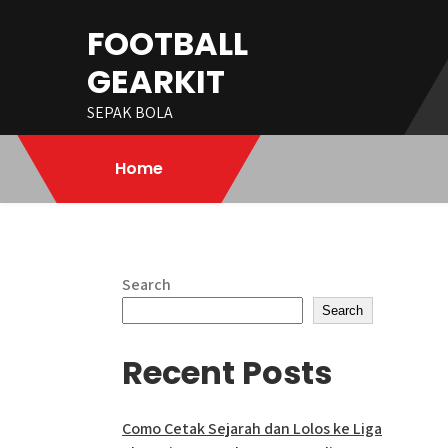
Skip
FOOTBALL
to
content
GEARKIT
SEPAK BOLA
Home
Search
Search
Recent Posts
Como Cetak Sejarah dan Lolos ke Liga