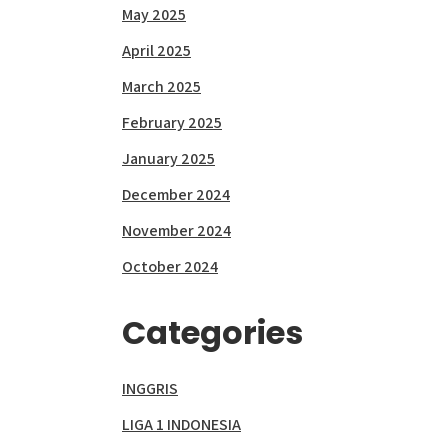
May 2025
April 2025
March 2025
February 2025
January 2025
December 2024
November 2024
October 2024
Categories
INGGRIS
LIGA 1 INDONESIA