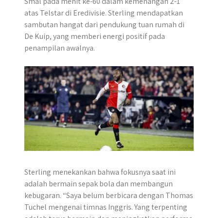
Smal pada menit ke-60 dalam kemenangan 2-1
r
atas Telstar di Eredivisie. Sterling mendapatkan
sambutan hangat dari pendukung tuan rumah di
De Kuip, yang memberi energi positif pada
penampilan awalnya.
Sterling menekankan bahwa fokusnya saat ini
adalah bermain sepak bola dan membangun
kebugaran. “Saya belum berbicara dengan Thomas
Tuchel mengenai timnas Inggris. Yang terpenting