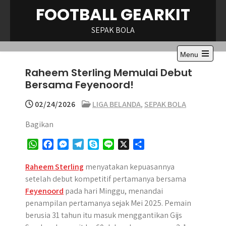
Skip
FOOTBALL GEARKIT
to
content
SEPAK BOLA
Menu
Open
Raheem Sterling Memulai Debut
the
main
Bersama Feyenoord!
menu
02/24/2026
LIGA BELANDA
,
SEPAK BOLA
Bagikan
W
F
M
T
S
L
X
S
h
a
e
e
k
i
h
a
c
s
l
y
n
a
Raheem Sterling
menyatakan kepuasannya
t
e
s
e
p
e
r
setelah debut kompetitif pertamanya bersama
s
b
e
g
e
e
Feyenoord
pada hari Minggu, menandai
A
o
n
r
penampilan pertamanya sejak Mei 2025. Pemain
p
o
g
a
berusia 31 tahun itu masuk menggantikan Gijs
p
k
e
m