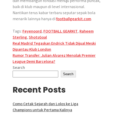
dan membangun fondasi menuju performa puncak,
baik di klub maupun di level internasional.
Nantikan terus kabar terbaru seputar sepak bola
menarik lainnya hanya di
footballgearkit.com
.
Tags:
Feyenoord
,
FOOTBALL GEARKIT
,
Raheem
Sterling
,
ShotsGoal
Post
Real Madrid Tegaskan Endrick Tidak Dijual Meski
Dipantau Klub London
navigation
Rumor Transfer: Julian Alvarez Menolak Premier
League Demi Barcelona?
Search
Search
Recent Posts
Como Cetak Sejarah dan Lolos ke Liga
Champions untuk Pertama Kalinya