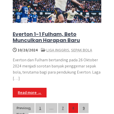
Everton 1-1 Fulham, Beto
Munculkan Harapan Baru
10/28/2024
LIGA INGGRIS
,
SEPAK BOLA
Everton dan Fulham bertanding pada 26 Oktober
2024 menjadi sorotan banyak penggemar sepak
bola, terutama bagi para pendukung Everton. Laga
[…]
Read more →
Posts
Previous
1
…
7
8
9