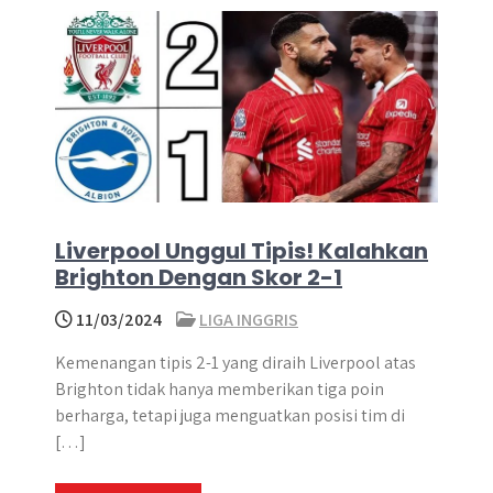
Liverpool Unggul Tipis! Kalahkan
Brighton Dengan Skor 2-1
11/03/2024
LIGA INGGRIS
Kemenangan tipis 2-1 yang diraih Liverpool atas
Brighton tidak hanya memberikan tiga poin
berharga, tetapi juga menguatkan posisi tim di
[…]