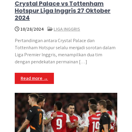
Crystal Palace vs Tottenham
Hotspur Liga Inggris 27 Oktober
2024
10/28/2024
LIGA INGGRIS
Pertandingan antara Crystal Palace dan
Tottenham Hotspur selalu menjadi sorotan dalam
Liga Premier Inggris, menampilkan dua tim
dengan pendekatan permainan […]
Read more →