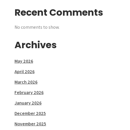
Recent Comments
No comments to show.
Archives
May 2026
April 2026
March 2026
February 2026
January 2026
December 2025
November 2025