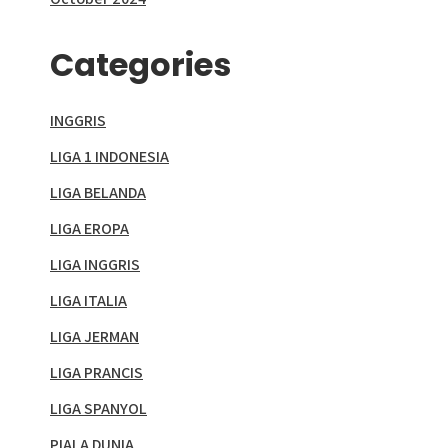
Categories
INGGRIS
LIGA 1 INDONESIA
LIGA BELANDA
LIGA EROPA
LIGA INGGRIS
LIGA ITALIA
LIGA JERMAN
LIGA PRANCIS
LIGA SPANYOL
PIALA DUNIA