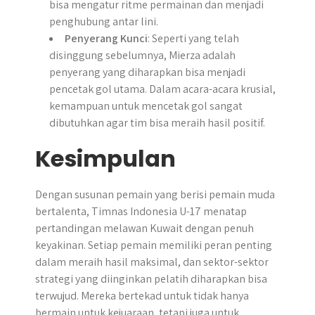
bisa mengatur ritme permainan dan menjadi
penghubung antar lini.
Penyerang Kunci
: Seperti yang telah
disinggung sebelumnya, Mierza adalah
penyerang yang diharapkan bisa menjadi
pencetak gol utama. Dalam acara-acara krusial,
kemampuan untuk mencetak gol sangat
dibutuhkan agar tim bisa meraih hasil positif.
Kesimpulan
​Dengan susunan pemain yang berisi pemain muda
bertalenta, Timnas Indonesia U-17 menatap
pertandingan melawan Kuwait dengan penuh
keyakinan.​ Setiap pemain memiliki peran penting
dalam meraih hasil maksimal, dan sektor-sektor
strategi yang diinginkan pelatih diharapkan bisa
terwujud. Mereka bertekad untuk tidak hanya
bermain untuk kejuaraan, tetapi juga untuk