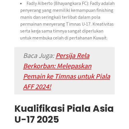
Fadly Alberto (Bhayangkara FC): Fadly adalah
penyerang yang memiliki kemampuan finishing
manis dan seringkali terlibat dalam pola
permainan menyerang Timnas U-17. Kreativitas
serta kerja sama timnya sangat diperlukan
untuk membuka celah di pertahanan Kuwait.
Baca Juga:
Persija Rela
Berkorban: Melepaskan
Pemain ke Timnas untuk Piala
AFF 2024!
Kualifikasi Piala Asia
U-17 2025