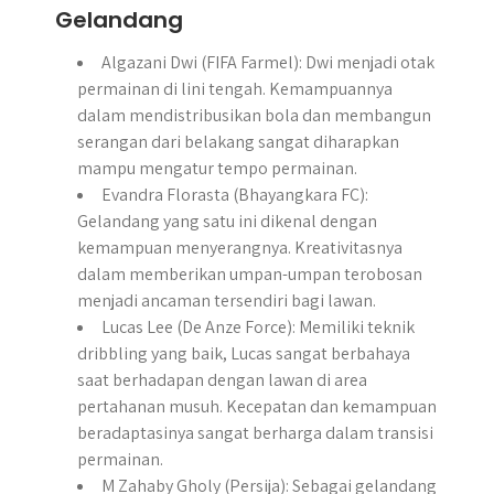
Gelandang
Algazani Dwi (FIFA Farmel): Dwi menjadi otak
permainan di lini tengah. Kemampuannya
dalam mendistribusikan bola dan membangun
serangan dari belakang sangat diharapkan
mampu mengatur tempo permainan.
Evandra Florasta (Bhayangkara FC):
Gelandang yang satu ini dikenal dengan
kemampuan menyerangnya. Kreativitasnya
dalam memberikan umpan-umpan terobosan
menjadi ancaman tersendiri bagi lawan.
Lucas Lee (De Anze Force): Memiliki teknik
dribbling yang baik, Lucas sangat berbahaya
saat berhadapan dengan lawan di area
pertahanan musuh. Kecepatan dan kemampuan
beradaptasinya sangat berharga dalam transisi
permainan.
M Zahaby Gholy (Persija): Sebagai gelandang