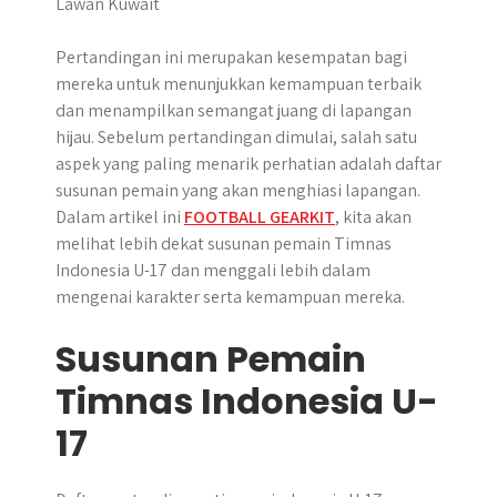
r
Pertandingan ini merupakan kesempatan bagi
mereka untuk menunjukkan kemampuan terbaik
dan menampilkan semangat juang di lapangan
hijau. Sebelum pertandingan dimulai, salah satu
aspek yang paling menarik perhatian adalah daftar
susunan pemain yang akan menghiasi lapangan.
Dalam artikel ini
FOOTBALL GEARKIT
, kita akan
melihat lebih dekat susunan pemain Timnas
Indonesia U-17 dan menggali lebih dalam
mengenai karakter serta kemampuan mereka.
Susunan Pemain
Timnas Indonesia U-
17