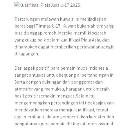
Pertarungan melawan Kuwait ini menjadi ujian
berat bagi Timnas U-17. Kuwait bukanlah tim yang
bisa dianggap remeh. Mereka memiliki sejarah
yang cukup baik dalam kualifikasi Piala Asia, dan
diharapkan dapat memberikan perlawanan sengit
di lapangan.
Dari aspek positif, para pemain muda Indonesia
sangat antusias untuk berjuang di pertandingan ini.
Serta dengan dukungan dari penggemar dan
atmosfer yang memukau, harapan untuk meraih
hasil positif semakin menguat. Selain itu,
mengemnangkan pertandingan ini tidak saja akan
mendekatkan mereka menuju kualifikasi, tetapi
juga membantu dalam pembentukan karakter dan
pengalaman para pemain di tingkat internasional.