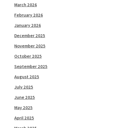
March 2026
February 2026
January 2026
December 2025
November 2025
October 2025
September 2025
August 2025
July 2025
June 2025
May 2025
April 2025