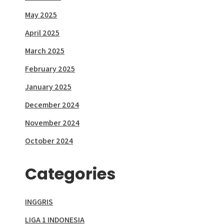
May 2025
April 2025
March 2025
February 2025
January 2025
December 2024
November 2024
October 2024
Categories
INGGRIS
LIGA 1 INDONESIA