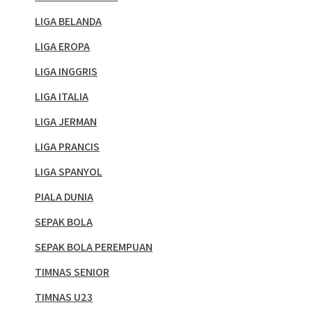
LIGA BELANDA
LIGA EROPA
LIGA INGGRIS
LIGA ITALIA
LIGA JERMAN
LIGA PRANCIS
LIGA SPANYOL
PIALA DUNIA
SEPAK BOLA
SEPAK BOLA PEREMPUAN
TIMNAS SENIOR
TIMNAS U23