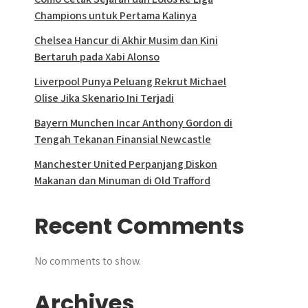
Champions untuk Pertama Kalinya
Chelsea Hancur di Akhir Musim dan Kini
Bertaruh pada Xabi Alonso
Liverpool Punya Peluang Rekrut Michael
Olise Jika Skenario Ini Terjadi
Bayern Munchen Incar Anthony Gordon di
Tengah Tekanan Finansial Newcastle
Manchester United Perpanjang Diskon
Makanan dan Minuman di Old Trafford
Recent Comments
No comments to show.
Archives