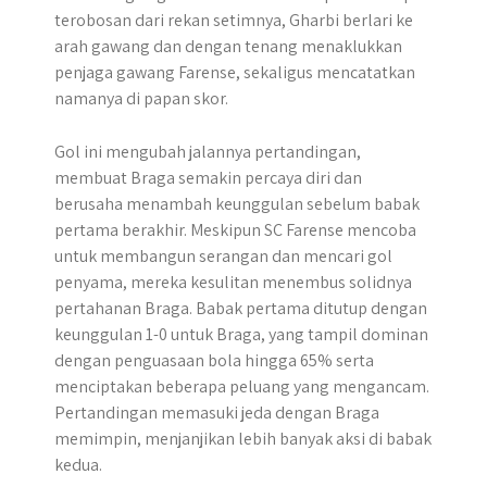
terobosan dari rekan setimnya, Gharbi berlari ke
arah gawang dan dengan tenang menaklukkan
penjaga gawang Farense, sekaligus mencatatkan
namanya di papan skor.
Gol ini mengubah jalannya pertandingan,
membuat Braga semakin percaya diri dan
berusaha menambah keunggulan sebelum babak
pertama berakhir. Meskipun SC Farense mencoba
untuk membangun serangan dan mencari gol
penyama, mereka kesulitan menembus solidnya
pertahanan Braga. ​Babak pertama ditutup dengan
keunggulan 1-0 untuk Braga, yang tampil dominan
dengan penguasaan bola hingga 65% serta
menciptakan beberapa peluang yang mengancam.​
Pertandingan memasuki jeda dengan Braga
memimpin, menjanjikan lebih banyak aksi di babak
kedua.