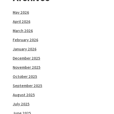
May 2026
April 2026
March 2026
February 2026
January 2026
December 2025
November 2025
October 2025
September 2025
August 2025
July 2025
June 2025