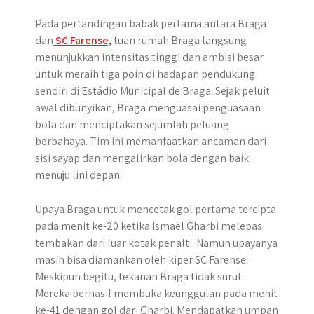
Pada pertandingan babak pertama antara Braga
dan
SC Farense,
tuan rumah Braga langsung
menunjukkan intensitas tinggi dan ambisi besar
untuk meraih tiga poin di hadapan pendukung
sendiri di Estádio Municipal de Braga. Sejak peluit
awal dibunyikan, Braga menguasai penguasaan
bola dan menciptakan sejumlah peluang
berbahaya. Tim ini memanfaatkan ancaman dari
sisi sayap dan mengalirkan bola dengan baik
menuju lini depan.
Upaya Braga untuk mencetak gol pertama tercipta
pada menit ke-20 ketika Ismaël Gharbi melepas
tembakan dari luar kotak penalti. Namun upayanya
masih bisa diamankan oleh kiper SC Farense.
Meskipun begitu, tekanan Braga tidak surut.
Mereka berhasil membuka keunggulan pada menit
ke-41 dengan gol dari Gharbi. Mendapatkan umpan