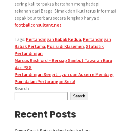
sering kali terpaksa bertahan menghadapi
tekanan dari Braga. Simak dan ikuti terus informasi
sepak bola terbaru secara lengkap hanya di
footballconsultant.net.
Tags:
Pertandingan Babak Kedua
,
Pertandingan
Babak Pertama
,
Posisi di Klasemen
,
Statistik
Pertandingan
Post
Marcus Rashford – Bersiap Sambut Tawaran Baru
dari PSG
navigation
Pertandingan Sengit: Lyon dan Auxerre Membagi
Poin dalam Pertarungan Seru!
Search
Search
Recent Posts
Como Cetak Sejarah dan Lolos ke Liga