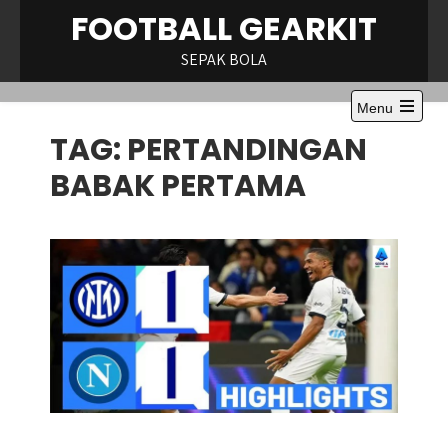
Skip
FOOTBALL GEARKIT
to
content
SEPAK BOLA
Menu
Open
TAG:
PERTANDINGAN
the
main
menu
BABAK PERTAMA