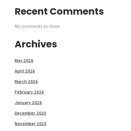
Recent Comments
No comments to show.
Archives
May 2026
April 2026
March 2026
February 2026
January 2026
December 2025
November 2025