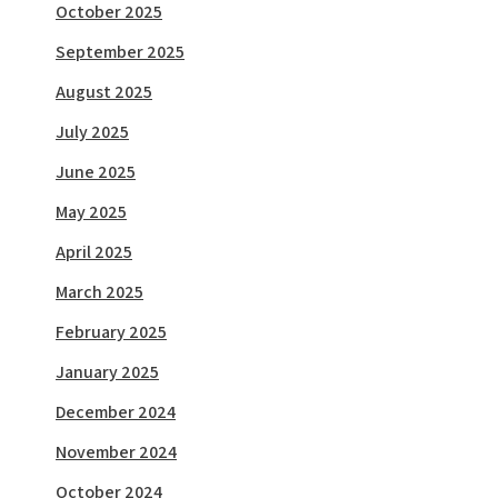
October 2025
September 2025
August 2025
July 2025
June 2025
May 2025
April 2025
March 2025
February 2025
January 2025
December 2024
November 2024
October 2024