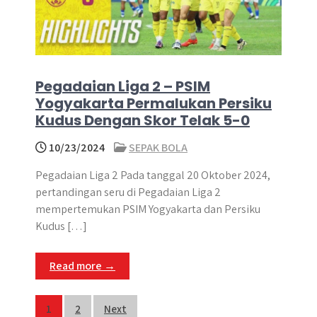
Pegadaian Liga 2 – PSIM
Yogyakarta Permalukan Persiku
Kudus Dengan Skor Telak 5-0
10/23/2024
SEPAK BOLA
Pegadaian Liga 2 Pada tanggal 20 Oktober 2024,
pertandingan seru di Pegadaian Liga 2
mempertemukan PSIM Yogyakarta dan Persiku
Kudus […]
Read more →
Posts
1
2
Next