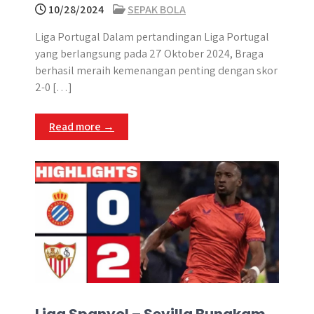
10/28/2024
SEPAK BOLA
Liga Portugal Dalam pertandingan Liga Portugal
yang berlangsung pada 27 Oktober 2024, Braga
berhasil meraih kemenangan penting dengan skor
2-0 […]
Read more →