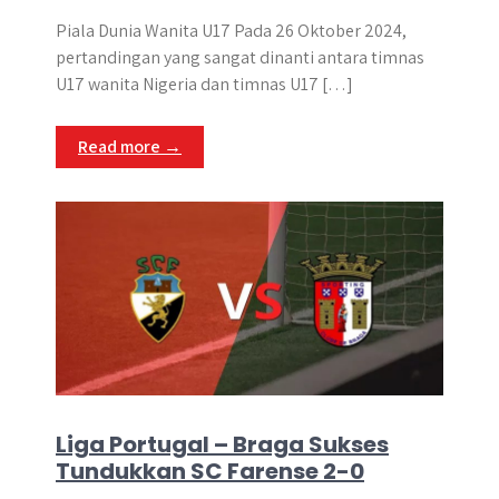
Piala Dunia Wanita U17 Pada 26 Oktober 2024,
pertandingan yang sangat dinanti antara timnas
U17 wanita Nigeria dan timnas U17 […]
Read more →
Liga Portugal – Braga Sukses
Tundukkan SC Farense 2-0