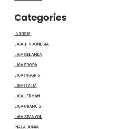
Categories
INGGRIS
LIGA 1 INDONESIA
LIGA BELANDA
LIGA EROPA
LIGA INGGRIS
LIGA ITALIA
LIGA JERMAN
LIGA PRANCIS
LIGA SPANYOL
PIALA DUNIA