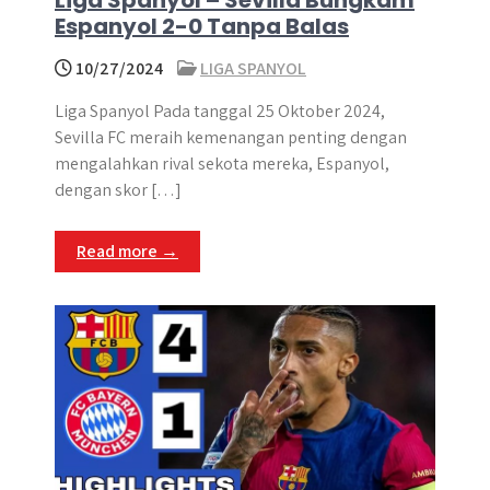
Liga Spanyol – Sevilla Bungkam
Espanyol 2-0 Tanpa Balas
10/27/2024
LIGA SPANYOL
Liga Spanyol Pada tanggal 25 Oktober 2024,
Sevilla FC meraih kemenangan penting dengan
mengalahkan rival sekota mereka, Espanyol,
dengan skor […]
Read more →