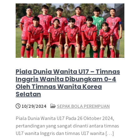
Piala Dunia Wanita U17 – Timnas
Inggris Wanita Dibungkam 0-4
Oleh Timnas Wanita Korea
Selatan
10/29/2024
SEPAK BOLA PEREMPUAN
Piala Dunia Wanita U17 Pada 26 Oktober 2024,
pertandingan yang sangat dinanti antara timnas
U17 wanita Inggris dan timnas U17 wanita […]