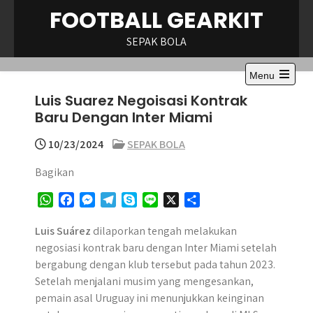
Skip
FOOTBALL GEARKIT
to
content
SEPAK BOLA
Menu
Open
Luis Suarez Negoisasi Kontrak
the
main
Baru Dengan Inter Miami
menu
10/23/2024
SEPAK BOLA
Bagikan
W
F
M
T
S
L
X
S
h
a
e
e
k
i
h
a
c
s
l
y
n
a
Luis Suárez
dilaporkan tengah melakukan
t
e
s
e
p
e
r
negosiasi kontrak baru dengan Inter Miami setelah
s
b
e
g
e
e
bergabung dengan klub tersebut pada tahun 2023.
A
o
n
r
Setelah menjalani musim yang mengesankan,
p
o
g
a
pemain asal Uruguay ini menunjukkan keinginan
p
k
e
m