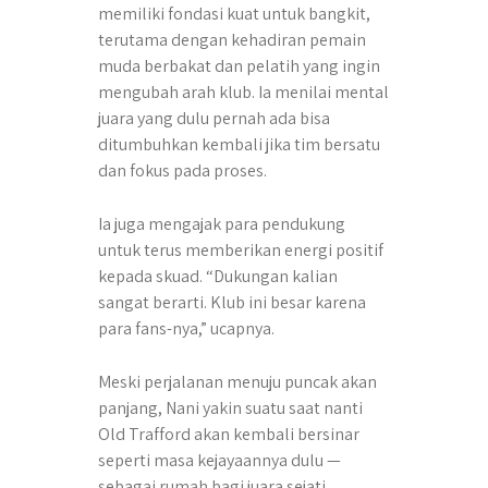
memiliki fondasi kuat untuk bangkit,
terutama dengan kehadiran pemain
muda berbakat dan pelatih yang ingin
mengubah arah klub. Ia menilai mental
juara yang dulu pernah ada bisa
ditumbuhkan kembali jika tim bersatu
dan fokus pada proses.
Ia juga mengajak para pendukung
untuk terus memberikan energi positif
kepada skuad. “Dukungan kalian
sangat berarti. Klub ini besar karena
para fans-nya,” ucapnya.
Meski perjalanan menuju puncak akan
panjang, Nani yakin suatu saat nanti
Old Trafford akan kembali bersinar
seperti masa kejayaannya dulu —
sebagai rumah bagi juara sejati.