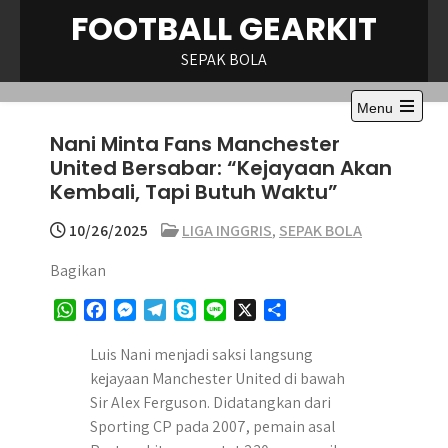
Skip
FOOTBALL GEARKIT
to
content
SEPAK BOLA
Menu
Open
Nani Minta Fans Manchester
the
main
United Bersabar: “Kejayaan Akan
menu
Kembali, Tapi Butuh Waktu”
10/26/2025
LIGA INGGRIS
,
SEPAK BOLA
Bagikan
W
F
M
T
S
L
X
S
h
a
e
e
k
i
h
a
c
s
l
y
n
a
Luis Nani menjadi saksi langsung
t
e
s
e
p
e
r
kejayaan Manchester United di bawah
s
b
e
g
e
e
Sir Alex Ferguson. Didatangkan dari
A
o
n
r
Sporting CP pada 2007, pemain asal
p
o
g
a