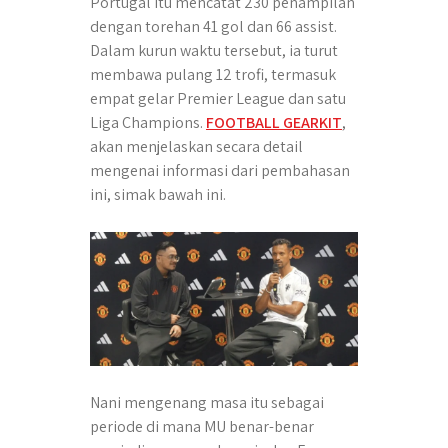
Portugal itu mencatat 230 penampilan
p
k
e
m
dengan torehan 41 gol dan 66 assist.
r
Dalam kurun waktu tersebut, ia turut
membawa pulang 12 trofi, termasuk
empat gelar Premier League dan satu
Liga Champions.
FOOTBALL GEARKIT
,
akan menjelaskan secara detail
mengenai informasi dari pembahasan
ini, simak bawah ini.
Nani mengenang masa itu sebagai
periode di mana MU benar-benar