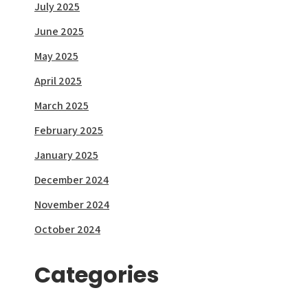
July 2025
June 2025
May 2025
April 2025
March 2025
February 2025
January 2025
December 2024
November 2024
October 2024
Categories