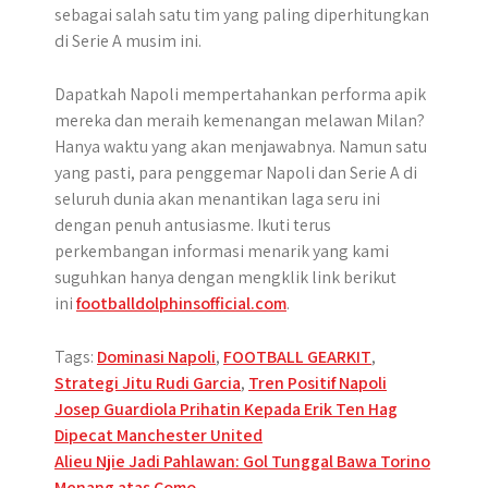
sebagai salah satu tim yang paling diperhitungkan
di Serie A musim ini.
Dapatkah Napoli mempertahankan performa apik
mereka dan meraih kemenangan melawan Milan?
Hanya waktu yang akan menjawabnya. Namun satu
yang pasti, para penggemar Napoli dan Serie A di
seluruh dunia akan menantikan laga seru ini
dengan penuh antusiasme. Ikuti terus
perkembangan informasi menarik yang kami
suguhkan hanya dengan mengklik link berikut
ini
footballdolphinsofficial.com
.
Tags:
Dominasi Napoli
,
FOOTBALL GEARKIT
,
Strategi Jitu Rudi Garcia
,
Tren Positif Napoli
Post
Josep Guardiola Prihatin Kepada Erik Ten Hag
Dipecat Manchester United
navigation
Alieu Njie Jadi Pahlawan: Gol Tunggal Bawa Torino
Menang atas Como