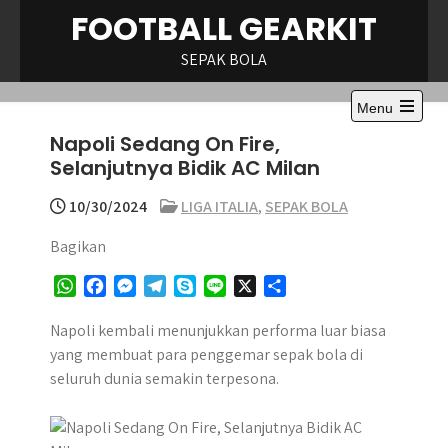
Skip
FOOTBALL GEARKIT
to
content
SEPAK BOLA
Menu
Napoli Sedang On Fire,
Selanjutnya Bidik AC Milan
10/30/2024
LIGA ITALIA
,
SEPAK BOLA
Bagikan
W
F
M
T
S
L
X
S
h
a
e
e
k
i
h
a
c
s
l
y
n
a
Napoli kembali menunjukkan performa luar biasa
t
e
s
e
p
e
r
yang membuat para penggemar sepak bola di
s
b
e
g
e
e
seluruh dunia semakin terpesona.
A
o
n
r
p
o
g
a
p
k
e
m