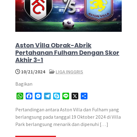
Aston Villa Obrak-Abrik
Pertahanan Fulham Dengan Skor
Akhir 3-1
10/21/2024
LIGA INGGRIS
Bagikan
W
F
M
T
S
L
X
S
h
a
e
e
k
i
h
a
c
s
l
y
n
a
Pertandingan antara Aston Villa dan Fulham yang
t
e
s
e
p
e
r
berlangsung pada tanggal 19 Oktober 2024 di Villa
s
b
e
g
e
e
Park berlangsung menarik dan dipenuhi […]
A
o
n
r
p
o
g
a