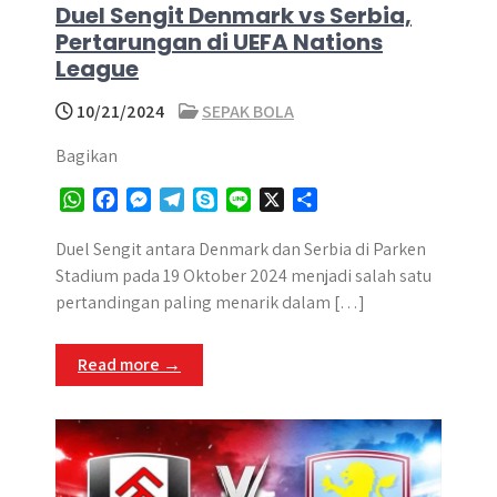
Duel Sengit Denmark vs Serbia,
Pertarungan di UEFA Nations
League
10/21/2024
SEPAK BOLA
Bagikan
W
F
M
T
S
L
X
S
h
a
e
e
k
i
h
a
c
s
l
y
n
a
Duel Sengit antara Denmark dan Serbia di Parken
t
e
s
e
p
e
r
Stadium pada 19 Oktober 2024 menjadi salah satu
s
b
e
g
e
e
pertandingan paling menarik dalam […]
A
o
n
r
p
o
g
a
Read more →
p
k
e
m
r