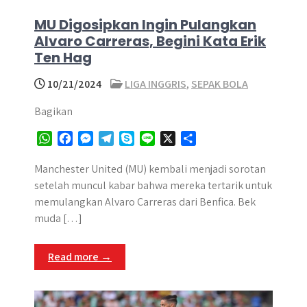
MU Digosipkan Ingin Pulangkan
Alvaro Carreras, Begini Kata Erik
Ten Hag
10/21/2024
LIGA INGGRIS
,
SEPAK BOLA
Bagikan
W
F
M
T
S
L
X
S
h
a
e
e
k
i
h
a
c
s
l
y
n
a
Manchester United (MU) kembali menjadi sorotan
t
e
s
e
p
e
r
setelah muncul kabar bahwa mereka tertarik untuk
s
b
e
g
e
e
memulangkan Alvaro Carreras dari Benfica. Bek
A
o
n
r
muda […]
p
o
g
a
p
k
e
m
Read more →
r