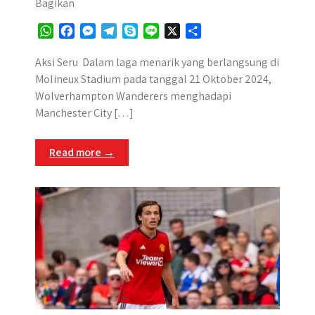
Bagikan
W
F
M
T
S
L
X
S
h
a
e
e
k
i
h
a
c
s
l
y
n
a
Aksi Seru Dalam laga menarik yang berlangsung di
t
e
s
e
p
e
r
Molineux Stadium pada tanggal 21 Oktober 2024,
s
b
e
g
e
e
Wolverhampton Wanderers menghadapi
A
o
n
r
Manchester City […]
p
o
g
a
p
k
e
m
Read more →
r