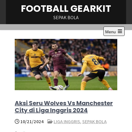
Skip
FOOTBALL GEARKIT
to
content
SEPAK BOLA
Menu
Open
the
main
menu
Aksi Seru Wolves Vs Manchester
City di Liga Inggris 2024
10/21/2024
LIGA INGGRIS
,
SEPAK BOLA