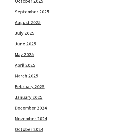
October 2025
September 2025
August 2025
July 2025
June 2025
May 2025
April 2025
March 2025
February 2025
January 2025
December 2024
November 2024
October 2024