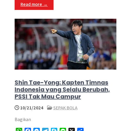
Read more →
p
k
e
m
r
Shin Tae-Yong: Kapten Timnas
Indonesia yang Selalu Berubah,
PSSI Tak Mau Campur
10/21/2024
SEPAK BOLA
Bagikan
W
F
M
T
S
L
X
S