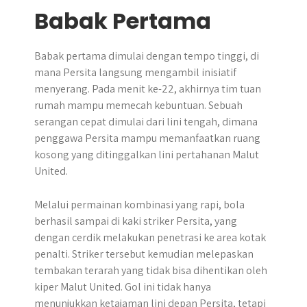
Babak Pertama
Babak pertama dimulai dengan tempo tinggi, di
mana Persita langsung mengambil inisiatif
menyerang. Pada menit ke-22, akhirnya tim tuan
rumah mampu memecah kebuntuan. Sebuah
serangan cepat dimulai dari lini tengah, dimana
penggawa Persita mampu memanfaatkan ruang
kosong yang ditinggalkan lini pertahanan Malut
United.
Melalui permainan kombinasi yang rapi, bola
berhasil sampai di kaki striker Persita, yang
dengan cerdik melakukan penetrasi ke area kotak
penalti. Striker tersebut kemudian melepaskan
tembakan terarah yang tidak bisa dihentikan oleh
kiper Malut United. Gol ini tidak hanya
menunjukkan ketajaman lini depan Persita, tetapi