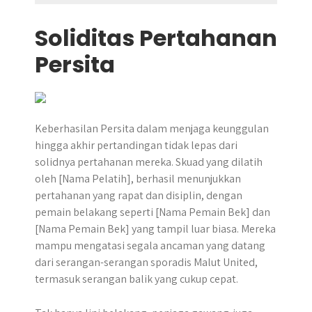
Soliditas Pertahanan
Persita
Keberhasilan Persita dalam menjaga keunggulan
hingga akhir pertandingan tidak lepas dari
solidnya pertahanan mereka. Skuad yang dilatih
oleh [Nama Pelatih], berhasil menunjukkan
pertahanan yang rapat dan disiplin, dengan
pemain belakang seperti [Nama Pemain Bek] dan
[Nama Pemain Bek] yang tampil luar biasa. Mereka
mampu mengatasi segala ancaman yang datang
dari serangan-serangan sporadis Malut United,
termasuk serangan balik yang cukup cepat.