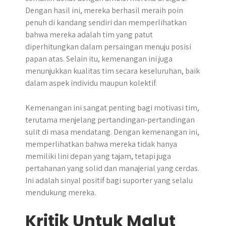
Dengan hasil ini, mereka berhasil meraih poin
penuh di kandang sendiri dan memperlihatkan
bahwa mereka adalah tim yang patut
diperhitungkan dalam persaingan menuju posisi
papan atas. Selain itu, kemenangan ini juga
menunjukkan kualitas tim secara keseluruhan, baik
dalam aspek individu maupun kolektif.
Kemenangan ini sangat penting bagi motivasi tim,
terutama menjelang pertandingan-pertandingan
sulit di masa mendatang. Dengan kemenangan ini,
memperlihatkan bahwa mereka tidak hanya
memiliki lini depan yang tajam, tetapi juga
pertahanan yang solid dan manajerial yang cerdas.
Ini adalah sinyal positif bagi suporter yang selalu
mendukung mereka.
Kritik Untuk Malut