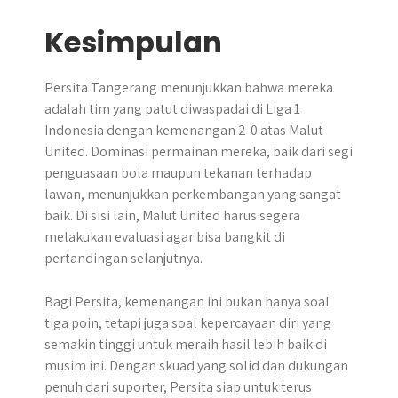
Kesimpulan
Persita Tangerang menunjukkan bahwa mereka
adalah tim yang patut diwaspadai di Liga 1
Indonesia dengan kemenangan 2-0 atas Malut
United. Dominasi permainan mereka, baik dari segi
penguasaan bola maupun tekanan terhadap
lawan, menunjukkan perkembangan yang sangat
baik. Di sisi lain, Malut United harus segera
melakukan evaluasi agar bisa bangkit di
pertandingan selanjutnya.
Bagi Persita, kemenangan ini bukan hanya soal
tiga poin, tetapi juga soal kepercayaan diri yang
semakin tinggi untuk meraih hasil lebih baik di
musim ini. Dengan skuad yang solid dan dukungan
penuh dari suporter, Persita siap untuk terus