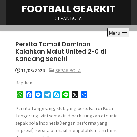
Skip
FOOTBALL GEARKIT
to
content
SEPAK BOLA
Menu
Open
Persita Tampil Dominan,
the
main
Kalahkan Malut United 2-0 di
menu
Kandang Sendiri
11/06/2024
SEPAK BOLA
Bagikan
W
F
M
T
S
L
X
S
h
a
e
e
k
i
h
a
c
s
l
y
n
a
Persita Tangerang, klub yang berlokasi di Kota
t
e
s
e
p
e
r
Tangerang, kini semakin diperhitungkan di dunia
s
b
e
g
e
e
sepak bola IndonesiaDengan performa yang
A
o
n
r
impresif, Persita berhasil mengalahkan tim tamu
p
o
g
a