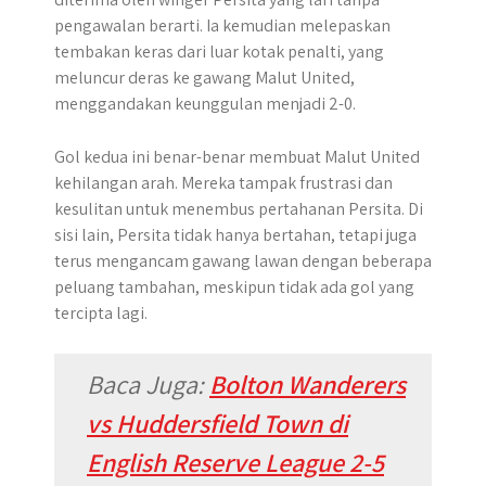
pengawalan berarti. Ia kemudian melepaskan
tembakan keras dari luar kotak penalti, yang
meluncur deras ke gawang Malut United,
menggandakan keunggulan menjadi 2-0.
Gol kedua ini benar-benar membuat Malut United
kehilangan arah. Mereka tampak frustrasi dan
kesulitan untuk menembus pertahanan Persita. Di
sisi lain, Persita tidak hanya bertahan, tetapi juga
terus mengancam gawang lawan dengan beberapa
peluang tambahan, meskipun tidak ada gol yang
tercipta lagi.
Baca Juga:
Bolton Wanderers
vs Huddersfield Town di
English Reserve League 2-5