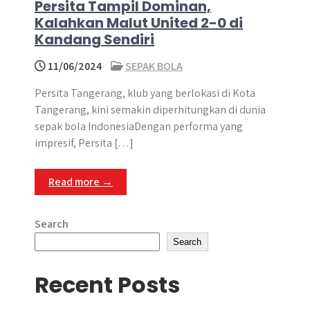
Persita Tampil Dominan,
Kalahkan Malut United 2-0 di
Kandang Sendiri
11/06/2024
SEPAK BOLA
Persita Tangerang, klub yang berlokasi di Kota
Tangerang, kini semakin diperhitungkan di dunia
sepak bola IndonesiaDengan performa yang
impresif, Persita […]
Read more →
Search
Search
Recent Posts