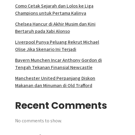
Como Cetak Sejarah dan Lolos ke Liga
Champions untuk Pertama Kalinya
Chelsea Hancur di Akhir Musim dan Kini
Bertaruh pada Xabi Alonso
Liverpool Punya Peluang Rekrut Michael
Olise Jika Skenario Ini Terjadi
Bayern Munchen Incar Anthony Gordon di
Tengah Tekanan Finansial Newcastle
Manchester United Perpanjang Diskon
Makanan dan Minuman di Old Trafford
Recent Comments
No comments to show.