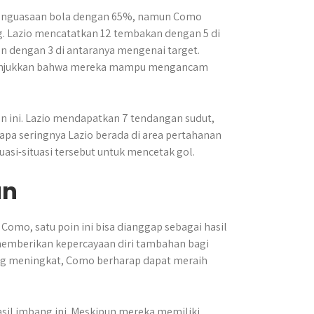
penguasaan bola dengan 65%, namun Como
. Lazio mencatatkan 12 tembakan dengan 5 di
 dengan 3 di antaranya mengenai target.
nunjukkan bahwa mereka mampu mengancam
n ini. Lazio mendapatkan 7 tendangan sudut,
pa seringnya Lazio berada di area pertahanan
asi-situasi tersebut untuk mencetak gol.
an
 Como, satu poin ini bisa dianggap sebagai hasil
i memberikan kepercayaan diri tambahan bagi
ang meningkat, Como berharap dapat meraih
hasil imbang ini. Meskipun mereka memiliki