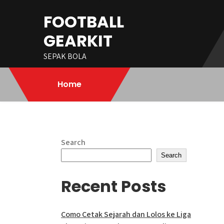
Skip
FOOTBALL
to
content
GEARKIT
SEPAK BOLA
Home
Search
Search
Recent Posts
Como Cetak Sejarah dan Lolos ke Liga