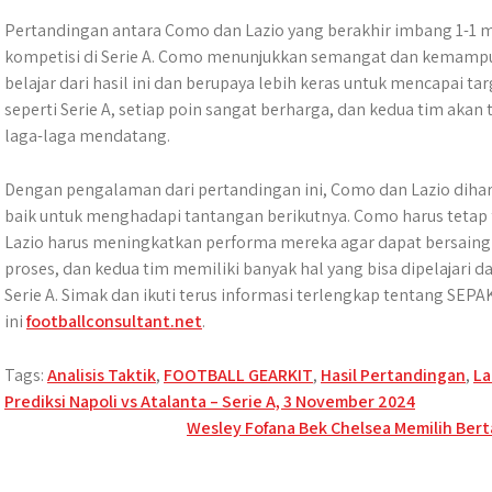
Pertandingan antara Como dan Lazio yang berakhir imbang 1-1 
kompetisi di Serie A. Como menunjukkan semangat dan kemampua
belajar dari hasil ini dan berupaya lebih keras untuk mencapai t
seperti Serie A, setiap poin sangat berharga, dan kedua tim akan t
laga-laga mendatang.
Dengan pengalaman dari pertandingan ini, Como dan Lazio diha
baik untuk menghadapi tantangan berikutnya. Como harus teta
Lazio harus meningkatkan performa mereka agar dapat bersaing d
proses, dan kedua tim memiliki banyak hal yang bisa dipelajari da
Serie A. Simak dan ikuti terus informasi terlengkap tentang SEPA
ini
footballconsultant.net
.
Tags:
Analisis Taktik
,
FOOTBALL GEARKIT
,
Hasil Pertandingan
,
La
Post
Prediksi Napoli vs Atalanta – Serie A, 3 November 2024
Wesley Fofana Bek Chelsea Memilih Ber
navigation