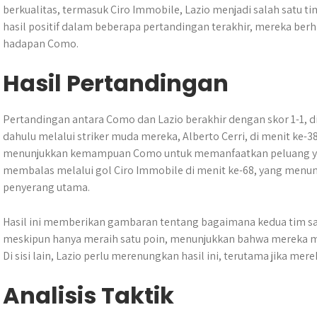
berkualitas, termasuk Ciro Immobile, Lazio menjadi salah satu t
hasil positif dalam beberapa pertandingan terakhir, mereka b
hadapan Como.
Hasil Pertandingan
Pertandingan antara Como dan Lazio berakhir dengan skor 1-1, 
dahulu melalui striker muda mereka, Alberto Cerri, di menit ke-3
menunjukkan kemampuan Como untuk memanfaatkan peluang yang
membalas melalui gol Ciro Immobile di menit ke-68, yang menun
penyerang utama.
Hasil ini memberikan gambaran tentang bagaimana kedua tim sali
meskipun hanya meraih satu poin, menunjukkan bahwa mereka ma
Di sisi lain, Lazio perlu merenungkan hasil ini, terutama jika mere
Analisis Taktik