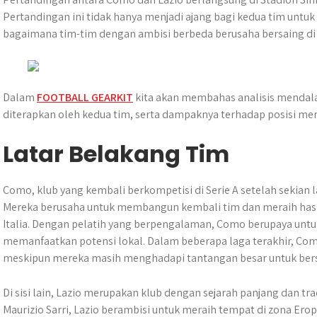
t
e
s
e
p
e
r
Pertandingan ini tidak hanya menjadi ajang bagi kedua tim untuk
s
b
e
g
e
e
bagaimana tim-tim dengan ambisi berbeda berusaha bersaing di l
A
o
n
r
p
o
g
a
p
k
e
m
r
Dalam
FOOTBALL GEARKIT
kita akan membahas analisis mendala
diterapkan oleh kedua tim, serta dampaknya terhadap posisi mer
Latar Belakang Tim
Como, klub yang kembali berkompetisi di Serie A setelah sekian
Mereka berusaha untuk membangun kembali tim dan meraih hasil p
Italia. Dengan pelatih yang berpengalaman, Como berupaya u
memanfaatkan potensi lokal. Dalam beberapa laga terakhir, C
meskipun mereka masih menghadapi tantangan besar untuk bers
Di sisi lain, Lazio merupakan klub dengan sejarah panjang dan trad
Maurizio Sarri, Lazio berambisi untuk meraih tempat di zona Er