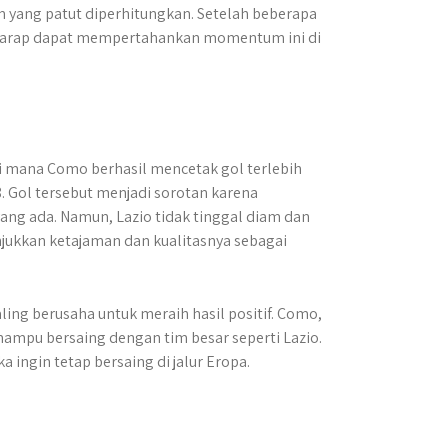
im yang patut diperhitungkan. Setelah beberapa
erharap dapat mempertahankan momentum ini di
di mana Como berhasil mencetak gol terlebih
8. Gol tersebut menjadi sorotan karena
 ada. Namun, Lazio tidak tinggal diam dan
jukkan ketajaman dan kualitasnya sebagai
ng berusaha untuk meraih hasil positif. Como,
mpu bersaing dengan tim besar seperti Lazio.
ka ingin tetap bersaing di jalur Eropa.