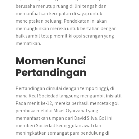
berusaha menutup ruang di lini tengah dan
memanfaatkan kecepatan di sayap untuk
menciptakan peluang. Pendekatan ini akan
memungkinkan mereka untuk bertahan dengan
baik sambil tetap memiliki opsi serangan yang
mematikan.
Momen Kunci
Pertandingan
Pertandingan dimulai dengan tempo tinggi, di
mana Real Sociedad langsung mengambil inisiatif.
Pada menit ke-12, mereka berhasil mencetak gol
pembuka melalui Mikel Oyarzabal yang
memanfaatkan umpan dari David Silva. Gol ini
memberi Sociedad keunggulan awal dan
meningkatkan semangat para pendukung di