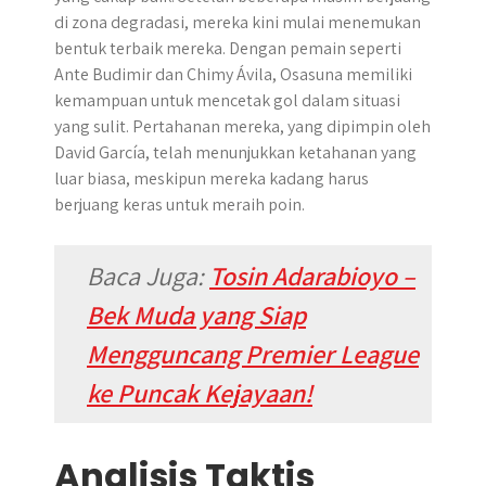
di zona degradasi, mereka kini mulai menemukan
bentuk terbaik mereka. Dengan pemain seperti
Ante Budimir dan Chimy Ávila, Osasuna memiliki
kemampuan untuk mencetak gol dalam situasi
yang sulit. Pertahanan mereka, yang dipimpin oleh
David García, telah menunjukkan ketahanan yang
luar biasa, meskipun mereka kadang harus
berjuang keras untuk meraih poin.
Baca Juga:
Tosin Adarabioyo –
Bek Muda yang Siap
Mengguncang Premier League
ke Puncak Kejayaan!
Analisis Taktis