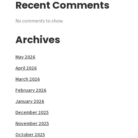
Recent Comments
No comments to show.
Archives
May 2026
April 2026
March 2026
February 2026
January 2026
December 2025
November 2025
October 2025