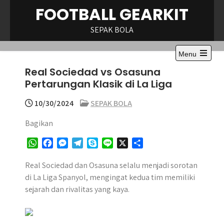
Skip
FOOTBALL GEARKIT
to
content
SEPAK BOLA
Menu
Open
Real Sociedad vs Osasuna
the
main
Pertarungan Klasik di La Liga
menu
10/30/2024
SEPAK BOLA
Bagikan
W
F
M
T
S
L
X
S
h
a
e
e
k
i
h
a
c
s
l
y
n
a
Real Sociedad dan Osasuna selalu menjadi sorotan
t
e
s
e
p
e
r
di La Liga Spanyol, mengingat kedua tim memiliki
s
b
e
g
e
e
sejarah dan rivalitas yang kaya.
A
o
n
r
p
o
g
a
p
k
e
m