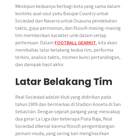
r
Meskipun keduanya berbagi kota yang sama dalam
konteks asal-usul yaitu Basque Country untuk
Sociedad dan Navarra untuk Osasuna pendekatan
taktis, gaya permainan, dan filosofi masing-masing
tim memberikan karakter unik dalam setiap
pertemuan. Dalam
FOOTBALL GEARKIT
, kita akan
membahas latar belakang kedua tim, performa
terkini, analisis taktis, momen kunci pertandingan,
dan dampak hasil akhir.
Latar Belakang Tim
Real Sociedad adalah klub yang didirikan pada
tahun 1909 dan bermarkas di Stadion Anoeta di San
Sebastián. Dengan sejarah panjang yang mencakup
dua gelar La Liga dan beberapa Piala Raja, Real
Sociedad dikenal karena filosofi pengembangan
pemain muda, yang sering kali menghasilkan