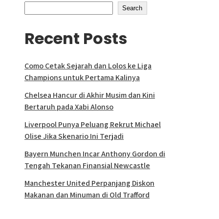
Search
Recent Posts
Como Cetak Sejarah dan Lolos ke Liga
Champions untuk Pertama Kalinya
Chelsea Hancur di Akhir Musim dan Kini
Bertaruh pada Xabi Alonso
Liverpool Punya Peluang Rekrut Michael
Olise Jika Skenario Ini Terjadi
Bayern Munchen Incar Anthony Gordon di
Tengah Tekanan Finansial Newcastle
Manchester United Perpanjang Diskon
Makanan dan Minuman di Old Trafford