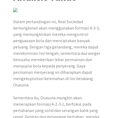
Dalam pertandingan ini, Real Sociedad
kemungkinan akan menggunakan formasi 4-3-3,
yang memungkinkan mereka mengontrol
penguasaan bola dan menciptakan banyak
peluang. Dengan tiga gelandang, mereka dapat
mendominasi lini tengah, sementara dua winger
berusaha memberikan lebar permainan dan
menyuplai bola kepada penyerang. Gaya
permainan menyerang ini diharapkan dapat
mengeksploitasi kelemahan di lini belakang
Osasuna.
Sementara itu, Osasuna mungkin akan
menerapkan formasi 4-2-3-1, berfokus pada
pertahanan yang solid dan serangan balik yang
cepat. Dengan dua gelandang bertahan, mereka