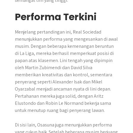
semangat tim yang tinggi.
Performa Terkini
Menjelang pertandingan ini, Real Sociedad
menunjukkan performa yang mengesankan di awal
musim. Dengan beberapa kemenangan beruntun
di La Liga, mereka berhasil memperkuat posisi di
papan atas klasemen. Lini tengah yang dipimpin
oleh Martin Zubimendi dan David Silva
memberikan kreativitas dan kontrol, sementara
penyerang seperti Alexander Isak dan Mikel
Oyarzabal menjadi ancaman nyata di lini depan.
Pertahanan mereka juga solid, dengan Aritz
Elustondo dan Robin Le Normand bekerja sama
untuk menutup ruang bagi penyerang lawan.
Di sisi lain, Osasuna juga menunjukkan performa
yang cukup baik. Setelah beberapa musim berjuang