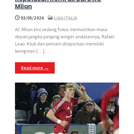
Milan
03/05/2026
LIGA ITALIA
AC Milan kini sedang fokus memastikan masa
depan jangka panjang winger andalannya, Rafael
Leao. Klub dan pemain dilaporkan memiliki
keinginan […]
Read more →