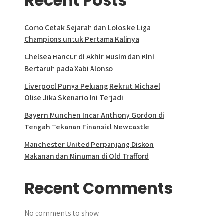
Recent Posts
Como Cetak Sejarah dan Lolos ke Liga
Champions untuk Pertama Kalinya
Chelsea Hancur di Akhir Musim dan Kini
Bertaruh pada Xabi Alonso
Liverpool Punya Peluang Rekrut Michael
Olise Jika Skenario Ini Terjadi
Bayern Munchen Incar Anthony Gordon di
Tengah Tekanan Finansial Newcastle
Manchester United Perpanjang Diskon
Makanan dan Minuman di Old Trafford
Recent Comments
No comments to show.