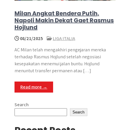
Milan Angkat Bendera Putih,
Napoli Makin Dekat Gaet Rasmus
Hojlund
08/21/2025
LIGA ITALIA
AC Milan telah mengakhiri pengejaran mereka
terhadap Rasmus Hojlund setelah negosiasi
kesepakatan menemui jalan buntu. Hojlund
menuntut transfer permanen atau […]
Read more →
Search
Search