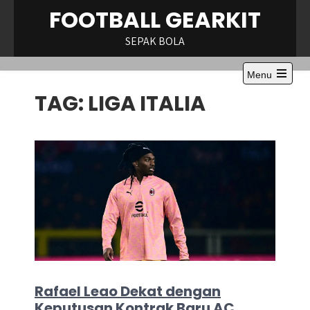
Skip
FOOTBALL GEARKIT
to
content
SEPAK BOLA
Menu
Open
TAG:
LIGA ITALIA
the
main
menu
Rafael Leao Dekat dengan
Keputusan Kontrak Baru AC