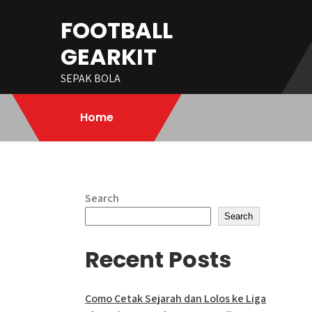
Skip
FOOTBALL
to
content
GEARKIT
SEPAK BOLA
Home
Search
Search
Recent Posts
Como Cetak Sejarah dan Lolos ke Liga