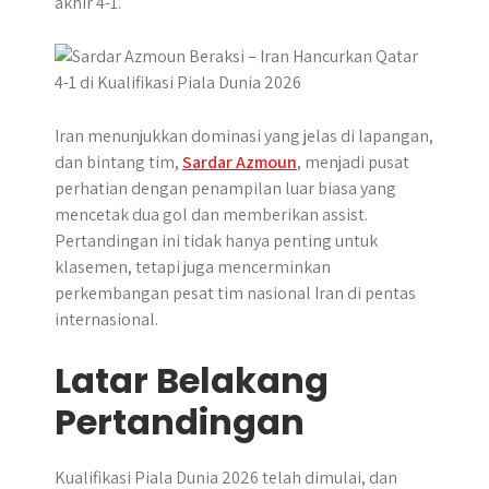
akhir 4-1.
p
k
e
m
r
Iran menunjukkan dominasi yang jelas di lapangan,
dan bintang tim,
Sardar Azmoun
, menjadi pusat
perhatian dengan penampilan luar biasa yang
mencetak dua gol dan memberikan assist.
Pertandingan ini tidak hanya penting untuk
klasemen, tetapi juga mencerminkan
perkembangan pesat tim nasional Iran di pentas
internasional.
Latar Belakang
Pertandingan
Kualifikasi Piala Dunia 2026 telah dimulai, dan