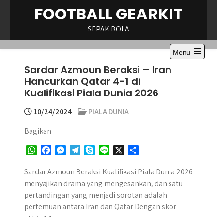
Skip
FOOTBALL GEARKIT
to
content
SEPAK BOLA
Menu
Open
Sardar Azmoun Beraksi – Iran
the
main
Hancurkan Qatar 4-1 di
menu
Kualifikasi Piala Dunia 2026
10/24/2024
PIALA DUNIA
Bagikan
W
F
M
T
S
L
X
S
h
a
e
e
k
i
h
a
c
s
l
y
n
a
Sardar Azmoun Beraksi Kualifikasi Piala Dunia 2026
t
e
s
e
p
e
r
menyajikan drama yang mengesankan, dan satu
s
b
e
g
e
e
pertandingan yang menjadi sorotan adalah
A
o
n
r
pertemuan antara Iran dan Qatar Dengan skor
p
o
g
a