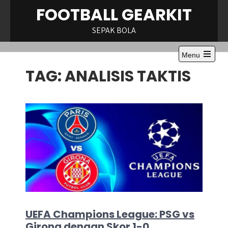
Skip
FOOTBALL GEARKIT
to
content
SEPAK BOLA
Menu
Open
TAG:
ANALISIS TAKTIS
the
main
menu
UEFA Champions League: PSG vs
Girona dengan Skor 1-0