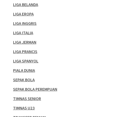
LIGA BELANDA
LIGA EROPA
LIGA INGGRIS
LIGA ITALIA
LIGA JERMAN
LIGA PRANCIS
LIGA SPANYOL
PIALA DUNIA
SEPAK BOLA
SEPAK BOLA PEREMPUAN
TIMNAS SENIOR
TIMNAS U23