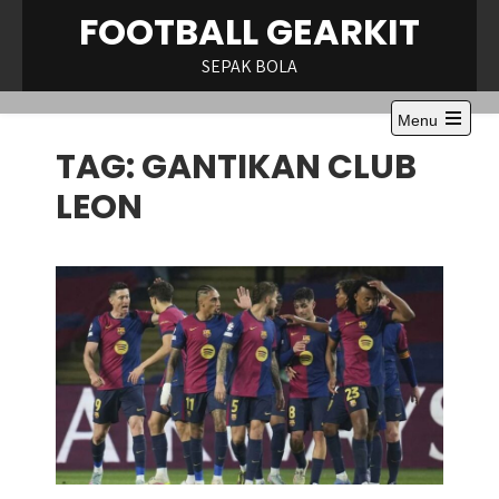
Skip
FOOTBALL GEARKIT
to
content
SEPAK BOLA
Menu
Open
TAG:
GANTIKAN CLUB
the
main
menu
LEON