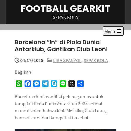
Skip
FOOTBALL GEARKIT
to
content
SEPAK BOLA
Menu
Open
Barcelona “In” di Piala Dunia
the
main
Antarklub, Gantikan Club Leon!
menu
04/17/2025
LIGA SPANYOL
,
SEPAK BOLA
Bagikan
W
F
M
T
S
L
X
S
h
a
e
e
k
i
h
a
c
s
l
y
n
a
Barcelona kini memiliki peluang emas untuk
t
e
s
e
p
e
r
tampil di Piala Dunia Antarklub 2025 setelah
s
b
e
g
e
e
muncul kabar bahwa klub Meksiko, Club Leon,
A
o
n
r
harus dicoret dari kompetisi tersebut.
p
o
g
a
p
k
e
m