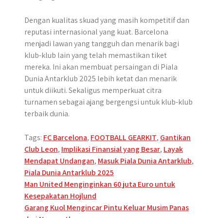
Dengan kualitas skuad yang masih kompetitif dan
reputasi internasional yang kuat. Barcelona
menjadi lawan yang tangguh dan menarik bagi
klub-klub lain yang telah memastikan tiket
mereka. Ini akan membuat persaingan di Piala
Dunia Antarklub 2025 lebih ketat dan menarik
untuk diikuti. Sekaligus memperkuat citra
turnamen sebagai ajang bergengsi untuk klub-klub
terbaik dunia.
Tags:
FC Barcelona
,
FOOTBALL GEARKIT
,
Gantikan
Club Leon
,
Implikasi Finansial yang Besar
,
Layak
Mendapat Undangan
,
Masuk Piala Dunia Antarklub
,
Piala Dunia Antarklub 2025
Post
Man United Menginginkan 60 juta Euro untuk
Kesepakatan Hojlund
navigation
Garang Kuol Mengincar Pintu Keluar Musim Panas