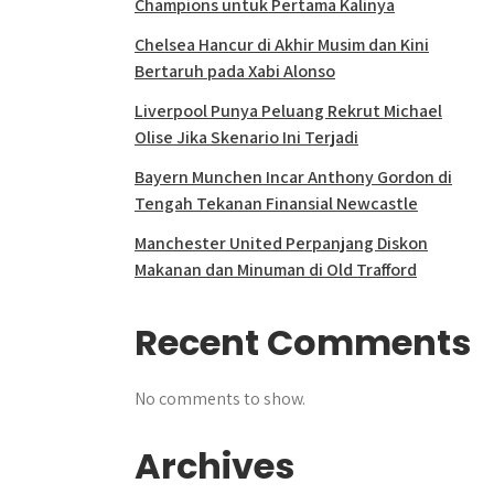
Champions untuk Pertama Kalinya
Chelsea Hancur di Akhir Musim dan Kini
Bertaruh pada Xabi Alonso
Liverpool Punya Peluang Rekrut Michael
Olise Jika Skenario Ini Terjadi
Bayern Munchen Incar Anthony Gordon di
Tengah Tekanan Finansial Newcastle
Manchester United Perpanjang Diskon
Makanan dan Minuman di Old Trafford
Recent Comments
No comments to show.
Archives