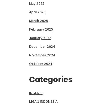
May 2025
April 2025
March 2025
February 2025
January 2025
December 2024
November 2024
October 2024
Categories
INGGRIS
LIGA 1 INDONESIA