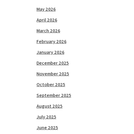
May 2026
April 2026
March 2026
February 2026
January 2026
December 2025
November 2025
October 2025
September 2025
August 2025
July 2025
June 2025