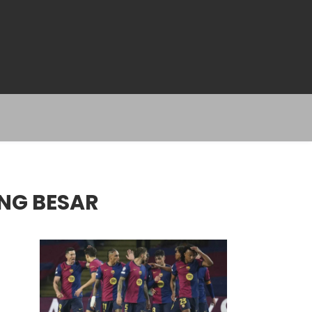
ANG BESAR