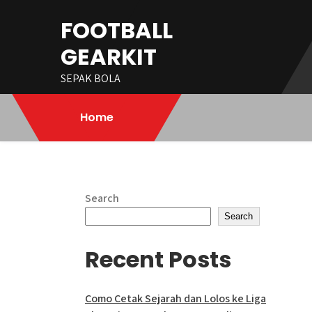
Skip
FOOTBALL
to
content
GEARKIT
SEPAK BOLA
Home
Search
Search
Recent Posts
Como Cetak Sejarah dan Lolos ke Liga