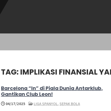
TAG:
IMPLIKASI FINANSIAL Y
Barcelona “In” di Piala Dunia Antarklub,
Gantikan Club Leon!
04/17/2025
LIGA SPANYOL
,
SEPAK BOLA