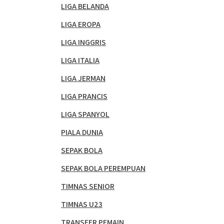
LIGA BELANDA
LIGA EROPA
LIGA INGGRIS
LIGA ITALIA
LIGA JERMAN
LIGA PRANCIS
LIGA SPANYOL
PIALA DUNIA
SEPAK BOLA
SEPAK BOLA PEREMPUAN
TIMNAS SENIOR
TIMNAS U23
TRANSFER PEMAIN