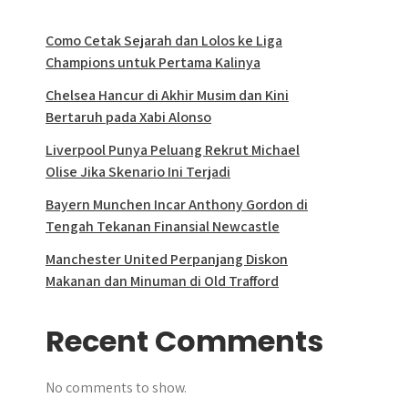
Como Cetak Sejarah dan Lolos ke Liga
Champions untuk Pertama Kalinya
Chelsea Hancur di Akhir Musim dan Kini
Bertaruh pada Xabi Alonso
Liverpool Punya Peluang Rekrut Michael
Olise Jika Skenario Ini Terjadi
Bayern Munchen Incar Anthony Gordon di
Tengah Tekanan Finansial Newcastle
Manchester United Perpanjang Diskon
Makanan dan Minuman di Old Trafford
Recent Comments
No comments to show.