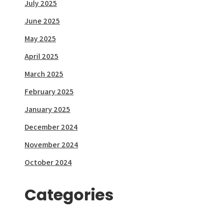
July 2025
June 2025
May 2025
April 2025
March 2025
February 2025
January 2025
December 2024
November 2024
October 2024
Categories