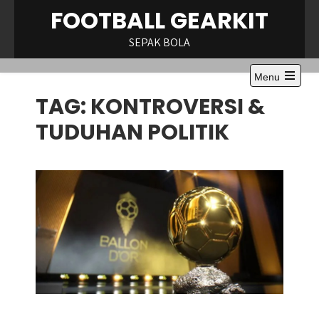
Skip
FOOTBALL GEARKIT
to
content
SEPAK BOLA
Menu
Open
TAG:
KONTROVERSI &
the
main
menu
TUDUHAN POLITIK