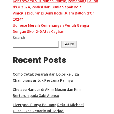
Kontroversi & Tuduhan Politik
,
Pemenang Ballon
d'Or 2024
,
Reaksi dari Dunia Sepak Bola
Post
Vinicius Dicurangi Demi Rodri Juara Ballon d’Or
2024?
navigation
​Udinese Meraih Kemenangan Penuh Gengsi
Dengan Skor 2-0 Atas Cagliari!
Search
Search
Recent Posts
Como Cetak Sejarah dan Lolos ke Liga
Champions untuk Pertama Kalinya
Chelsea Hancur di Akhir Musim dan Kini
Bertaruh pada Xabi Alonso
Liverpool Punya Peluang Rekrut Michael
Olise Jika Skenario Ini Terjadi