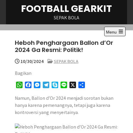
Skip
FOOTBALL GEARKIT
to
content
SEPAK BOLA
Menu
Heboh Penghargaan Ballon d’Or
2024 Ga Resmi: Politik!
10/30/2024
SEPAK BOLA
Bagikan
W
F
M
T
S
L
X
S
h
a
e
e
k
i
h
a
c
s
l
y
n
a
Namun, Ballon d’Or 2024 menjadi sorotan bukan
t
e
s
e
p
e
r
hanya karena pemenangnya, tetapi juga karena
s
b
e
g
e
e
kontroversi yang menyertainya.
A
o
n
r
p
o
g
a
p
k
e
m