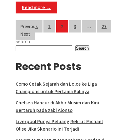
Read more →
Posts
Previous
1
2
3
…
27
Next
pagination
Search
Search
Recent Posts
Como Cetak Sejarah dan Lolos ke Liga
Champions untuk Pertama Kalinya
Chelsea Hancur di Akhir Musim dan Kini
Bertaruh pada Xabi Alonso
Liverpool Punya Peluang Rekrut Michael
Olise Jika Skenario Ini Terjadi