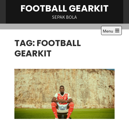
Skip
FOOTBALL GEARKIT
to
content
SEPAK BOLA
Menu
Open
TAG:
FOOTBALL
the
main
menu
GEARKIT